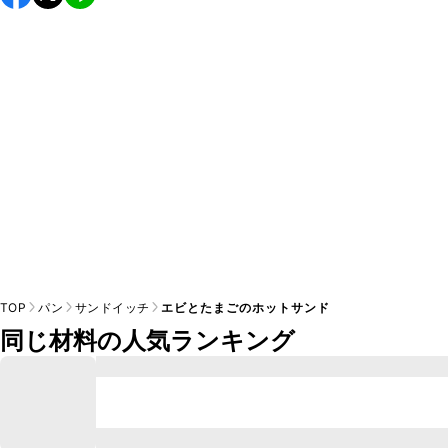
し上がりください。

A
※日持ちは目安です。
こちら
の注意事項をご確認の上、正し
TOP
パン
サンドイッチ
エビとたまごのホットサンド
同じ材料の人気ランキング