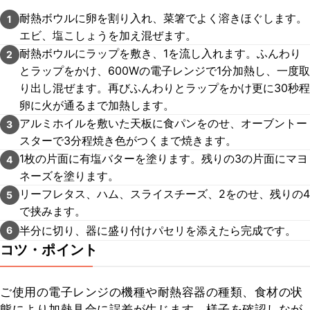
耐熱ボウルに卵を割り入れ、菜箸でよく溶きほぐします。
1
エビ、塩こしょうを加え混ぜます。
耐熱ボウルにラップを敷き、1を流し入れます。ふんわり
2
とラップをかけ、600Wの電子レンジで1分加熱し、一度取
り出し混ぜます。再びふんわりとラップをかけ更に30秒程
卵に火が通るまで加熱します。
アルミホイルを敷いた天板に食パンをのせ、オーブントー
3
スターで3分程焼き色がつくまで焼きます。
1枚の片面に有塩バターを塗ります。残りの3の片面にマヨ
4
ネーズを塗ります。
リーフレタス、ハム、スライスチーズ、2をのせ、残りの4
5
で挟みます。
半分に切り、器に盛り付けパセリを添えたら完成です。
6
コツ・ポイント
ご使用の電子レンジの機種や耐熱容器の種類、食材の状
態により加熱具合に誤差が生じます。様子を確認しなが