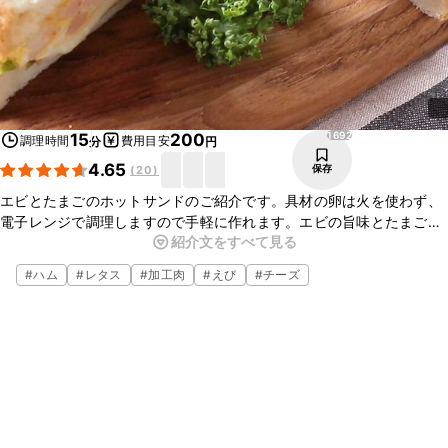
1692
15
200
調理時間
費用目安
分
円
4.65
保存
(
20
)
エビとたまごのホットサンドのご紹介です。具材の卵は火を使わず、
電子レンジで調理しますので手軽に作れます。エビの旨味とたまごが
紹介文をすべて見る
よく合いおいしいですよ。忙しいときや、朝ごはんにもおすすめの一
品です。この機会に、ぜひ作ってみてくださいね。
#
ハム
#
レタス
#
加工肉
#
えび
#
チーズ