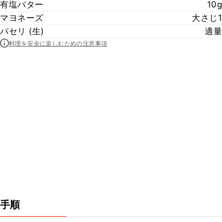
有塩バター
10g
マヨネーズ
大さじ1
パセリ (生)
適量
料理を安全に楽しむための注意事項
手順