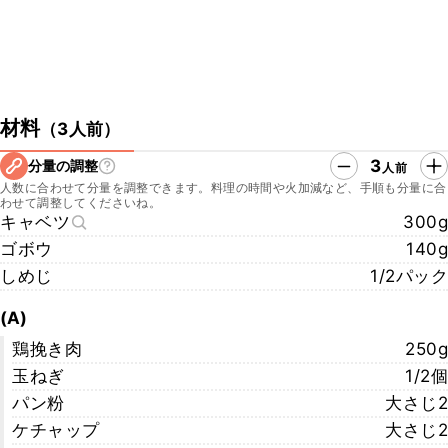
材料
（
3人前
）
3
分量の調整
人前
人数に合わせて分量を調整できます。料理の時間や火加減など、手順も分量に合
わせて調整してくださいね。
キャベツ
300g
ゴボウ
140g
しめじ
1/2パック
(A)
鶏挽き肉
250g
玉ねぎ
1/2個
パン粉
大さじ2
ケチャップ
大さじ2