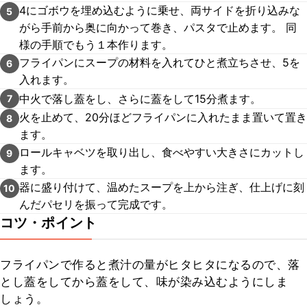
4にゴボウを埋め込むように乗せ、両サイドを折り込みな
5
がら手前から奥に向かって巻き、パスタで止めます。 同
様の手順でもう１本作ります。
フライパンにスープの材料を入れてひと煮立ちさせ、5を
6
入れます。
中火で落し蓋をし、さらに蓋をして15分煮ます。
7
火を止めて、20分ほどフライパンに入れたまま置いて置き
8
ます。
ロールキャベツを取り出し、食べやすい大きさにカットし
9
ます。
器に盛り付けて、温めたスープを上から注ぎ、仕上げに刻
10
んだパセリを振って完成です。
コツ・ポイント
フライパンで作ると煮汁の量がヒタヒタになるので、落
とし蓋をしてから蓋をして、味が染み込むようにしま
しょう。
