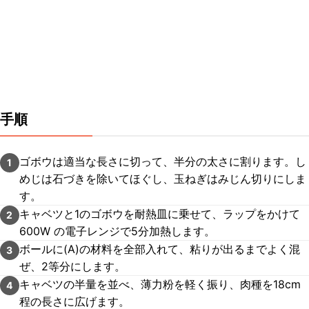
手順
ゴボウは適当な長さに切って、半分の太さに割ります。し
1
めじは石づきを除いてほぐし、玉ねぎはみじん切りにしま
す。
キャベツと1のゴボウを耐熱皿に乗せて、ラップをかけて
2
600W の電子レンジで5分加熱します。
ボールに(A)の材料を全部入れて、粘りが出るまでよく混
3
ぜ、2等分にします。
キャベツの半量を並べ、薄力粉を軽く振り、肉種を18cm
4
程の長さに広げます。