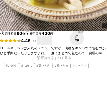
1674
60
400
調理時間
費用目安
分
円
4.46
保存
(
5
)
ロールキャベツは人気のメニューですが、肉種をキャベツで包むのが
ひと手間だったりしますよね。一度にまとめて包むので、調理の時間
紹介文をすべて見る
短縮！煮込んで一度冷ます時間に、他の料理を作れちゃいます。中に
包んだゴボウの食感もおいしく、野菜がたっぷり食べられますよ。
#
ごぼう
#
しめじ
#
鶏ひき肉
#
鶏ひき肉
#
キャベツ