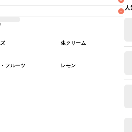
+
人
+
ち運びには不向きですが、保冷剤を添えていただけば短時間
びの際は保冷剤を添え、お持ち運び後はすぐに冷蔵庫に入れ
リ
する場合、4~6人分が目安です。お召し上がりになる人数に合わ
ーズ
生クリーム
物・フルーツ
レモン