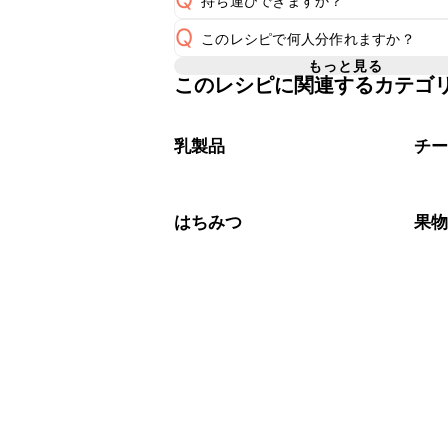
持ち運びできますか？
A
Q
このレシピで何人分作れますか？
要冷蔵のスイーツのため長時間のお持
A
でのお持ち運びは可能です。お持ち運
もっと見る
このレシピに関連するカテゴ
5号(直径15cm)のケーキ型を使用
A
乳製品
チ
はちみつ
果