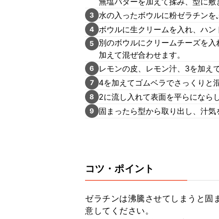
無塩バターを加えて揉み、型に敷
水の入ったボウルに粉ゼラチンを
3
ボウルに生クリームを入れ、ハン
4
別のボウルにクリームチーズを入
5
加えて混ぜ合わせます。
レモンの皮、レモン汁、3を加え
6
4を加えてゴムベラでさっくりと
7
2に流し入れて表面を平らになら
8
固まったら型から取り出し、汁気
9
コツ・ポイント
ゼラチンは沸騰させてしまうと固
意してください。
