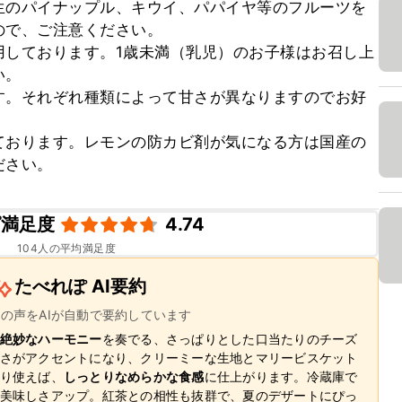
生のパイナップル、キウイ、パパイヤ等のフルーツを
で、ご注意ください。

用しております。1歳未満（乳児）のお子様はお召し上
。

す。それぞれ種類によって甘さが異なりますのでお好
ております。レモンの防カビ剤が気になる方は国産の
ださい。
ピ満足度
4.74
104
人の平均満足度
たべれぽ AI要約
ーの声をAIが自動で要約しています
絶妙なハーモニー
を奏でる、さっぱりとした口当たりのチーズ
さがアクセントになり、クリーミーな生地とマリービスケット
り使えば、
しっとりなめらかな食感
に仕上がります。冷蔵庫で
美味しさアップ。紅茶との相性も抜群で、夏のデザートにぴっ