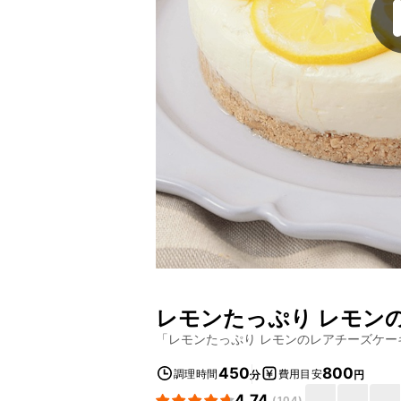
レモンたっぷり レモン
「
レモンたっぷり レモンのレアチーズケー
450
800
調理時間
費用目安
分
円
4.74
(
104
)