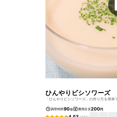
ひんやりビシソワーズ
「
ひんやりビシソワーズ
」の作り方を簡単
90
200
調理時間
費用目安
分
円
4.53
(
392
)