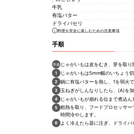
牛乳
有塩バター
ドライパセリ
料理を安全に楽しむための注意事項
手順
じゃがいもは皮をむき、芽を取り
準備
じゃがいもは5mm幅のいちょう
1
鍋に有塩バターを熱し、1を弱火
2
玉ねぎがしんなりしたら、(A)を
3
じゃがいもが崩れる位まで煮込ん
4
粗熱を取り、フードプロセッサー
5
時間冷やします。
よく冷えたら器に注ぎ、ドライパ
6