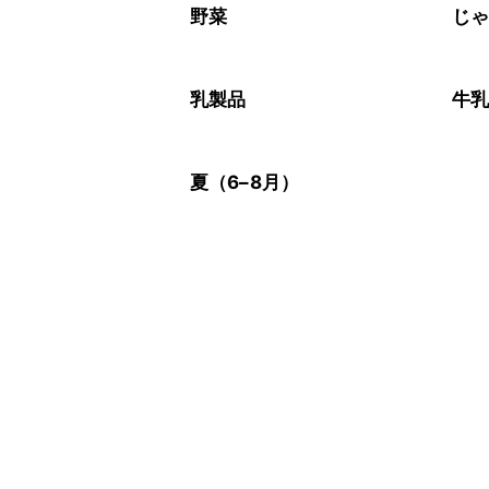
※日持ちは目安です。
こちら
野菜
じ
乳製品
牛
夏（6–8月）