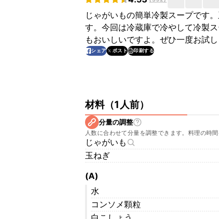
じゃがいもの簡単冷製スープです。
す。今回は冷蔵庫で冷やして冷製ス
もおいしいですよ。ぜひ一度お試し
印刷する
シェア
ポスト
材料
（
1人前
）
分量の調整
人数に合わせて分量を調整できます。料理の時間
じゃがいも
玉ねぎ
(A)
水
コンソメ顆粒
白こしょう