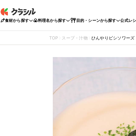
食材から探す
料理名から探す
目的・シーンから探す
公式レ
TOP
スープ・汁物
ひんやりビシソワーズ