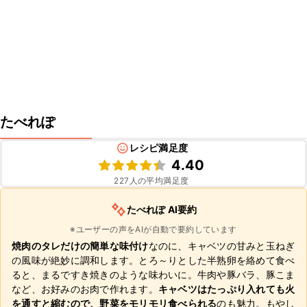
たべれぽ
レシピ満足度
4.40
227
人の平均満足度
たべれぽ AI要約
※ユーザーの声をAIが自動で要約しています
焼肉のタレだけの簡単な味付け
なのに、キャベツの甘みと玉ねぎ
の風味が絶妙に調和します。とろ～りとした半熟卵を絡めて食べ
ると、まるですき焼きのような味わいに。牛肉や豚バラ、豚こま
など、お好みのお肉で作れます。
キャベツはたっぷり入れても火
を通すと縮むので、野菜をモリモリ食べられる
のも魅力。もやし