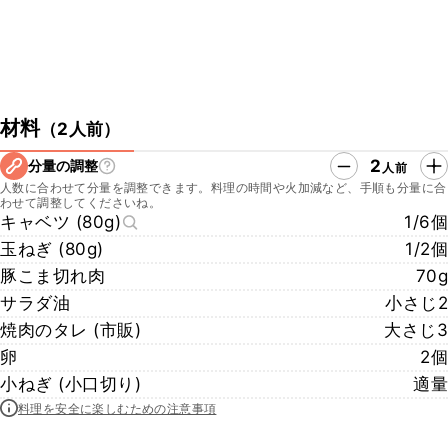
材料
（
2人前
）
2
分量の調整
人前
人数に合わせて分量を調整できます。料理の時間や火加減など、手順も分量に合
わせて調整してくださいね。
キャベツ (80g)
1/6個
玉ねぎ (80g)
1/2個
豚こま切れ肉
70g
サラダ油
小さじ2
焼肉のタレ (市販)
大さじ3
卵
2個
小ねぎ (小口切り)
適量
料理を安全に楽しむための注意事項