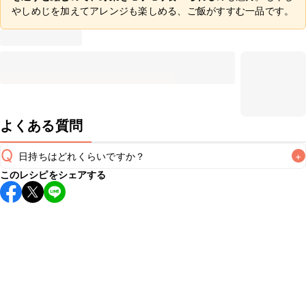
やしめじを加えてアレンジも楽しめる、ご飯がすすむ一品です。
よくある質問
Q
日持ちはどれくらいですか？
+
このレシピをシェアする
保存期間は冷蔵で翌日中が目安です。なるべくお早めにお召
し上がりください。

A
※日持ちは目安です。
こちら
の注意事項をご確認の上、正し