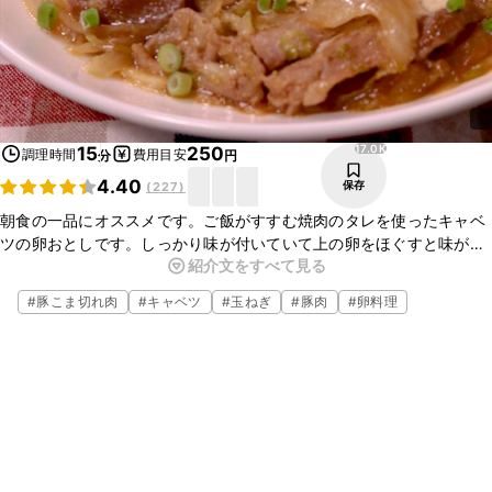
17.0K
15
250
調理時間
費用目安
分
円
4.40
保存
(
227
)
朝食の一品にオススメです。ご飯がすすむ焼肉のタレを使ったキャベ
ツの卵おとしです。しっかり味が付いていて上の卵をほぐすと味が変
紹介文をすべて見る
わり美味しく召し上がれます。また、ご飯の上にのせて丼にしてもご
飯に味が染み込んで美味しいです。
#
豚こま切れ肉
#
キャベツ
#
玉ねぎ
#
豚肉
#
卵料理