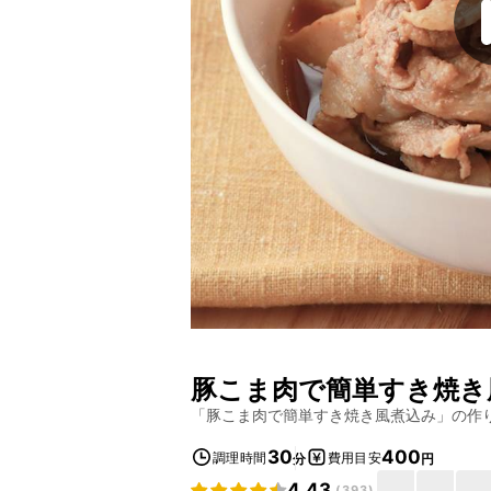
豚こま肉で簡単すき焼き
「
豚こま肉で簡単すき焼き風煮込み
」の作
30
400
調理時間
費用目安
分
円
4.43
(
393
)