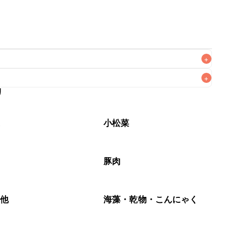
+
+
リ
なるべくお早めにお召し上がりください。

菜
小松菜
豚肉
の他
海藻・乾物・こんにゃく