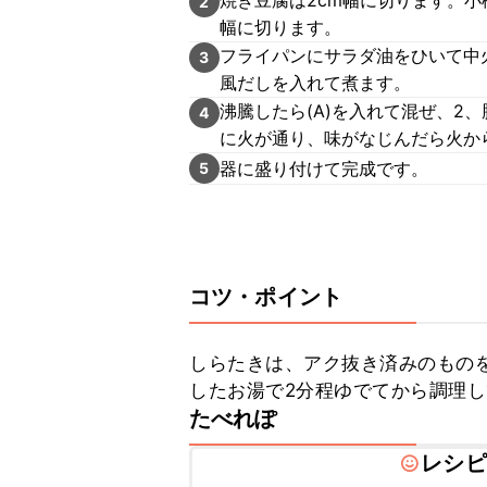
焼き豆腐は2cm幅に切ります。小
2
幅に切ります。
フライパンにサラダ油をひいて中
3
風だしを入れて煮ます。
沸騰したら(A)を入れて混ぜ、2
4
に火が通り、味がなじんだら火か
器に盛り付けて完成です。
5
コツ・ポイント
しらたきは、アク抜き済みのもの
したお湯で2分程ゆでてから調理
たべれぽ
レシピ