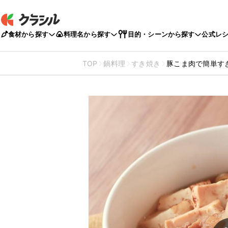
食材から探す
料理名から探す
目的・シーンから探す
公式レ
TOP
鍋料理
すき焼き
豚こま肉で簡単す