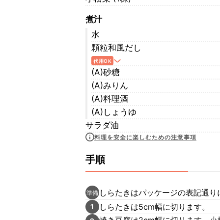
煮汁
水
顆粒和風だし
代用OK
(A)砂糖
(A)みりん
(A)料理酒
(A)しょうゆ
サラダ油
料理を安全に楽しむための注意事項
手順
しらたきはパッケージの表記通り
準備
しらたきは5cm幅に切ります。
1