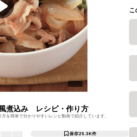
こ
風煮込み
レシピ・作り方
り方を簡単で分かりやすいレシピ動画で紹介しています。
保存
25.3K
件