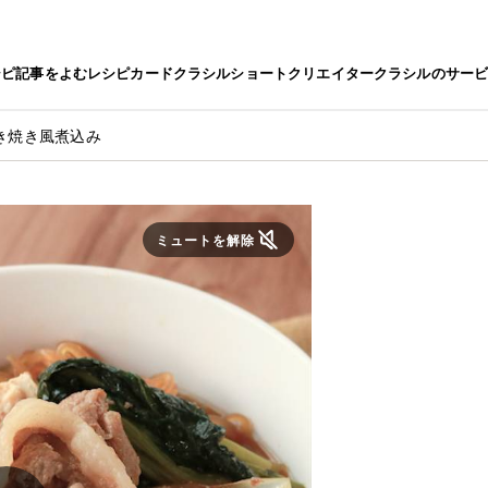
シピ
記事をよむ
レシピカード
クラシルショート
クリエイター
クラシルのサー
き焼き風煮込み
ミュートを解除