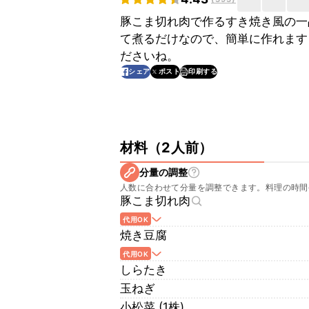
豚こま切れ肉で作るすき焼き風の一
て煮るだけなので、簡単に作れます
ださいね。
印刷する
シェア
ポスト
材料
（
2人前
）
分量の調整
人数に合わせて分量を調整できます。料理の時間
豚こま切れ肉
代用OK
焼き豆腐
代用OK
しらたき
玉ねぎ
小松菜 (1株)