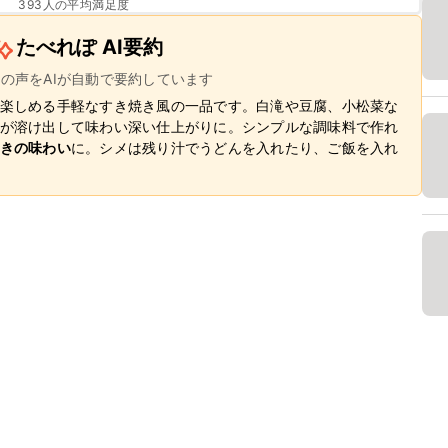
393
人の平均満足度
たべれぽ AI要約
ーの声をAIが自動で要約しています
楽しめる手軽なすき焼き風の一品です。白滝や豆腐、小松菜な
が溶け出して味わい深い仕上がりに。シンプルな調味料で作れ
きの味わい
に。シメは残り汁でうどんを入れたり、ご飯を入れ