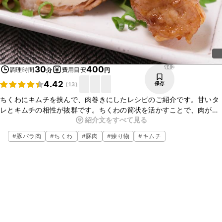
442
30
400
調理時間
費用目安
分
円
4.42
保存
(
13
)
ちくわにキムチを挟んで、肉巻きにしたレシピのご紹介です。甘いタ
レとキムチの相性が抜群です。ちくわの筒状を活かすことで、肉が巻
紹介文をすべて見る
きやすく、どなたでも簡単に綺麗に仕上がります。ごはんにも、お酒
にも合いますので、是非お試しください。
#
豚バラ肉
#
ちくわ
#
豚肉
#
練り物
#
キムチ