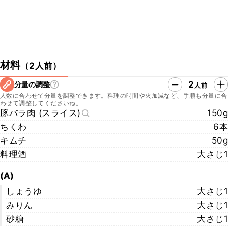
材料
（
2人前
）
2
分量の調整
人前
人数に合わせて分量を調整できます。料理の時間や火加減など、手順も分量に合
わせて調整してくださいね。
豚バラ肉 (スライス)
150g
ちくわ
6本
キムチ
50g
料理酒
大さじ1
(A)
しょうゆ
大さじ1
みりん
大さじ1
砂糖
大さじ1