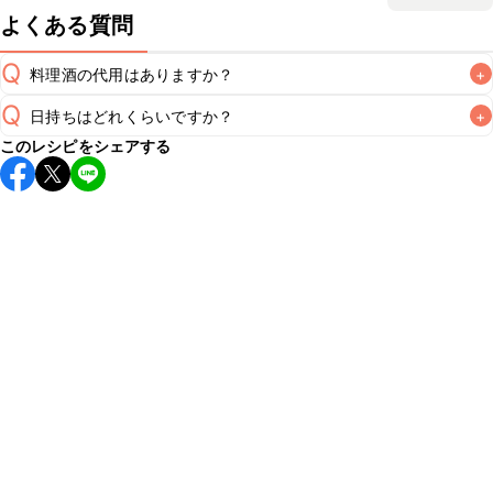
よくある質問
Q
料理酒の代用はありますか？
+
Q
日持ちはどれくらいですか？
+
A
このレシピをシェアする
保存期間は冷蔵で翌日中が目安です。なるべくお早めにお召
し上がりください。

A
※日持ちは目安です。
こちら
の注意事項をご確認の上、正し