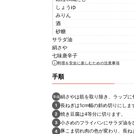
しょうゆ
みりん
酒
砂糖
サラダ油
絹さや
七味唐辛子
料理を安全に楽しむための注意事項
手順
絹さやは筋を取り除き、ラップに包
準備
長ねぎは1cm幅の斜め切りにしま
1
焼き豆腐は4等分に切ります。
2
小さめのフライパンにサラダ油を
3
豚こま切れ肉の色が変わり、長ねぎ
4