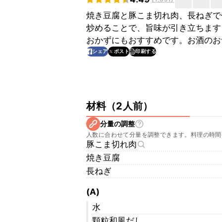
焼き豆腐と豚こま切れ肉、長ねぎで
炒めることで、旨味が引き立ちます
おかずにもおすすめです。お酒のお
印刷する
シェア
ポスト
材料
（
2人前
）
分量の調整
人数に合わせて分量を調整できます。料理の時間
豚こま切れ肉
焼き豆腐
長ねぎ
(A)
水
顆粒和風だし