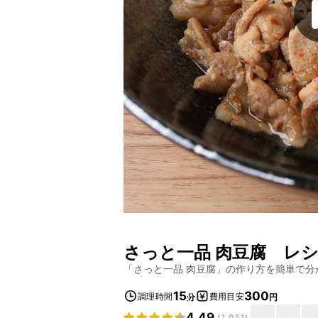
さっと一品 肉豆腐
レシ
「
さっと一品 肉豆腐
」の作り方を簡単で分
15
300
調理時間
費用目安
分
円
4.49
(
1,051
)