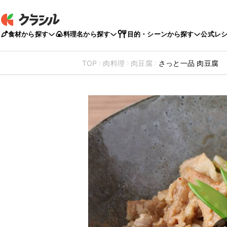
食材から探す
料理名から探す
目的・シーンから探す
公式レ
TOP
肉料理
肉豆腐
さっと一品 肉豆腐