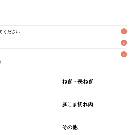
てください
+
+
+
リ
なるべくお早めにお召し上がりください。

菜
ねぎ・長ねぎ
肉
豚こま切れ肉
腐
その他