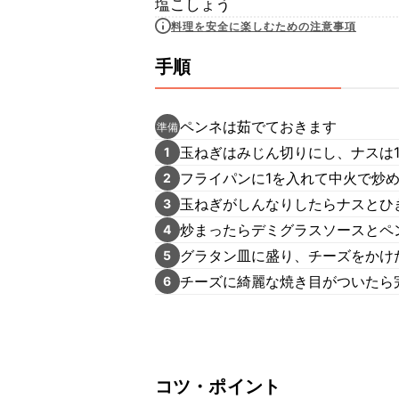
塩こしょう
料理を安全に楽しむための注意事項
手順
ペンネは茹でておきます
準備
玉ねぎはみじん切りにし、ナスは1
1
フライパンに1を入れて中火で炒
2
玉ねぎがしんなりしたらナスとひ
3
炒まったらデミグラスソースとペ
4
グラタン皿に盛り、チーズをかけた
5
チーズに綺麗な焼き目がついたら
6
コツ・ポイント