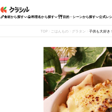
食材から探す
料理名から探す
目的・シーンから探す
公式レ
TOP
ごはんもの
グラタン
子供も大好き