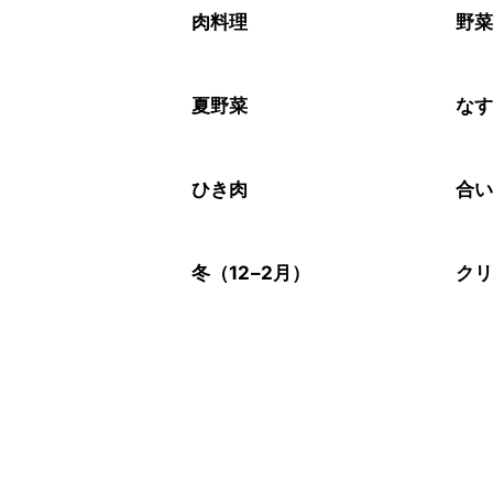
※日持ちは目安です。
こちら
肉料理
野
夏野菜
な
ひき肉
合
冬（12–2月）
ク