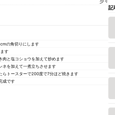
少々
記
cmの角切りにします
めます
き肉と塩コショウを加えて炒めます
ンネを加えて一煮立ちさせます
らトースターで200度で7分ほど焼きます
完成です