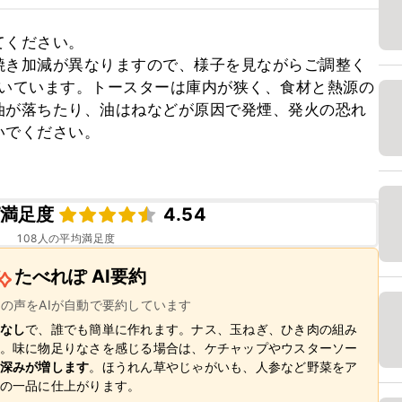
ください。

焼き加減が異なりますので、様子を見ながらご調整く
で焼いています。トースターは庫内が狭く、食材と熱源の
油が落ちたり、油はねなどが原因で発煙、発火の恐れ
でください。

満足度
4.54
108
人の平均満足度
たべれぽ AI要約
ーの声をAIが自動で要約しています
なし
で、誰でも簡単に作れます。ナス、玉ねぎ、ひき肉の組み
。味に物足りなさを感じる場合は、ケチャップやウスターソー
深みが増します
。ほうれん草やじゃがいも、人参など野菜をア
の一品に仕上がります。