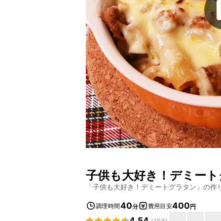
子供も大好き！デミート
「
子供も大好き！デミートグラタン
」の作
40
400
調理時間
費用目安
分
円
4.54
(
108
)