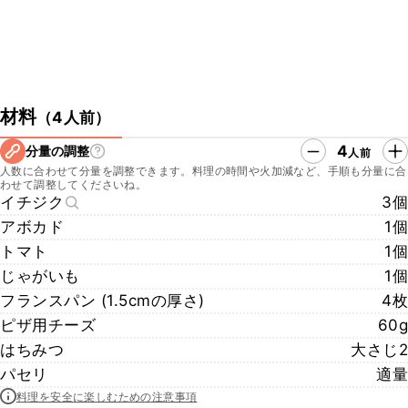
材料
（
4人前
）
4
分量の調整
人前
人数に合わせて分量を調整できます。料理の時間や火加減など、手順も分量に合
わせて調整してくださいね。
イチジク
3個
アボカド
1個
トマト
1個
じゃがいも
1個
フランスパン (1.5cmの厚さ)
4枚
ピザ用チーズ
60g
はちみつ
大さじ2
パセリ
適量
料理を安全に楽しむための注意事項