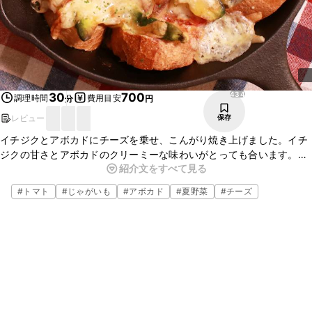
434
30
700
調理時間
費用目安
分
円
レビュー
保存
イチジクとアボカドにチーズを乗せ、こんがり焼き上げました。イチ
ジクの甘さとアボカドのクリーミーな味わいがとっても合います。ワ
紹介文をすべて見る
インのおつまみにぴったり！女子会で作れば人気の一品になること間
違いなしです。ぜひ作ってみてくださいね。
#
トマト
#
じゃがいも
#
アボカド
#
夏野菜
#
チーズ