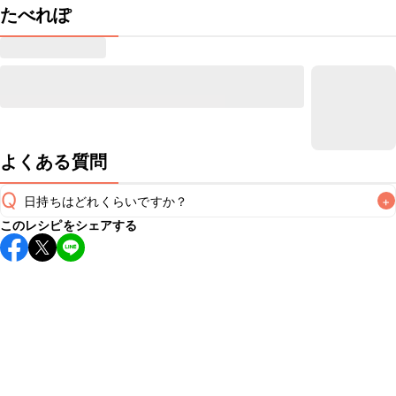
たべれぽ
よくある質問
Q
日持ちはどれくらいですか？
+
このレシピをシェアする
保存期間は冷蔵で当日中が目安です。なるべくお早めにお召
し上がりください。

A
※日持ちは目安です。
こちら
の注意事項をご確認の上、正し