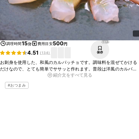
5277
15
500
調理時間
費用目安
分
円
4.51
保存
(
134
)
お刺身を使用した、和風のカルパッチョです。調味料を混ぜてかける
だけなので、とても簡単でササッと作れます。普段は洋風のカルパッ
紹介文をすべて見る
チョが多いですが、たまには和風のカルパッチョもいかがですか？お
酒にもご飯にも合いますので、是非お試しください。
#
おつまみ