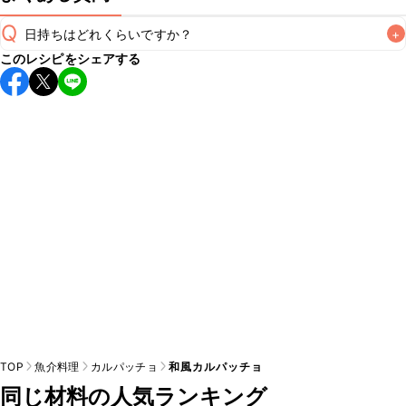
Q
日持ちはどれくらいですか？
+
このレシピをシェアする
保存期間は冷蔵で当日中が目安です。なるべくお早めにお召
し上がりください。

A
※日持ちは目安です。
こちら
の注意事項をご確認の上、正し
TOP
魚介料理
カルパッチョ
和風カルパッチョ
同じ材料の人気ランキング