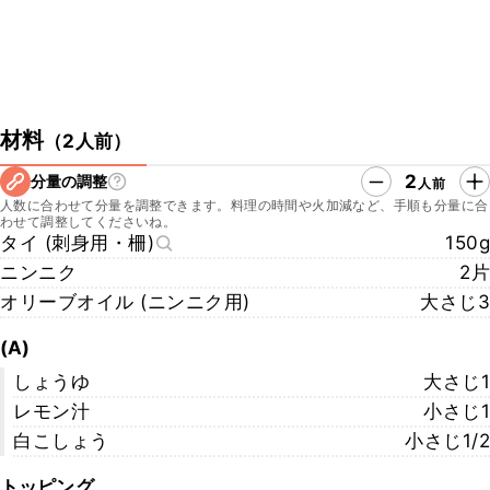
材料
（
2人前
）
2
分量の調整
人前
人数に合わせて分量を調整できます。料理の時間や火加減など、手順も分量に合
わせて調整してくださいね。
タイ (刺身用・柵)
150g
ニンニク
2片
オリーブオイル (ニンニク用)
大さじ3
(A)
しょうゆ
大さじ1
レモン汁
小さじ1
白こしょう
小さじ1/2
トッピング