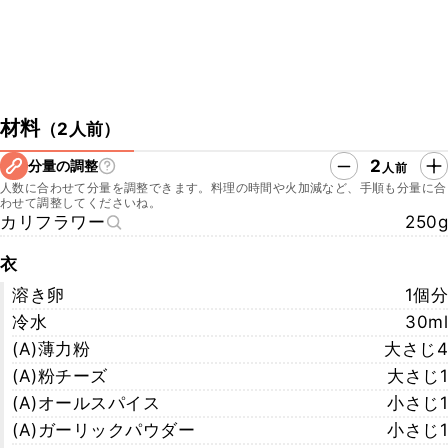
材料
（
2人前
）
2
分量の調整
人前
人数に合わせて分量を調整できます。料理の時間や火加減など、手順も分量に合
わせて調整してくださいね。
カリフラワー
250g
衣
溶き卵
1個分
冷水
30ml
(A)薄力粉
大さじ4
(A)粉チーズ
大さじ1
(A)オールスパイス
小さじ1
(A)ガーリックパウダー
小さじ1