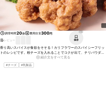
246
20
300
調理時間
費用目安
分
円
レビュー
保存
香り高いスパイスが食欲をそそる！カリフラワーのスパイシーフリッ
トのレシピです。粉チーズを入れることでコクが出て、チリパウダー
紹介文をすべて見る
がピリリとアクセントになっています。おかずの一つにはもちろん、
お酒のお供にもピッタリです。
#
チーズ
#
乳製品