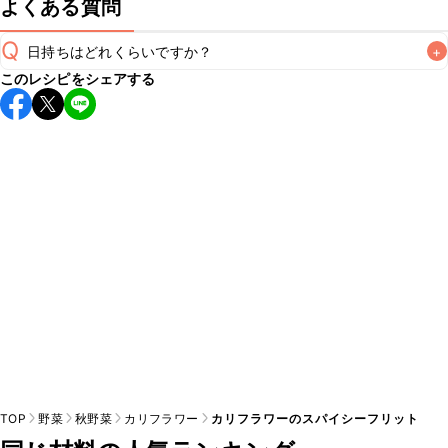
よくある質問
Q
日持ちはどれくらいですか？
+
このレシピをシェアする
保存期間は冷蔵で翌日中が目安です。なるべくお早めにお召
し上がりください。

A
※日持ちは目安です。
こちら
の注意事項をご確認の上、正し
TOP
野菜
秋野菜
カリフラワー
カリフラワーのスパイシーフリット