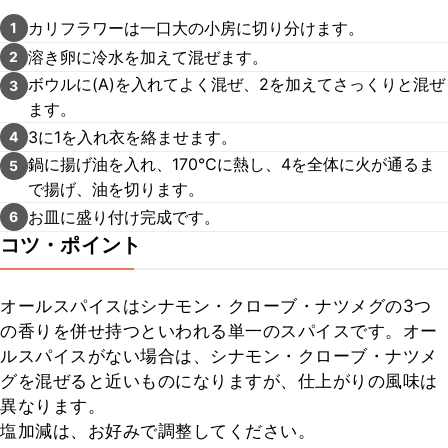
カリフラワーは一口大の小房に切り分けます。
1
溶き卵に冷水を加えて混ぜます。
2
ボウルに(A)を入れてよく混ぜ、2を加えてさっくりと混ぜ
3
ます。
3に1を入れ衣を絡ませます。
4
鍋に揚げ油を入れ、170℃に熱し、4を全体に火が通るま
5
で揚げ、油を切ります。
お皿に盛り付け完成です。
6
コツ・ポイント
オールスパイスはシナモン・クローブ・ナツメグの3つ
の香りを併せ持つといわれる単一のスパイスです。オー
ルスパイスがない場合は、シナモン・クローブ・ナツメ
グを混ぜると近いものになりますが、仕上がりの風味は
異なります。

塩加減は、お好みで調整してください。