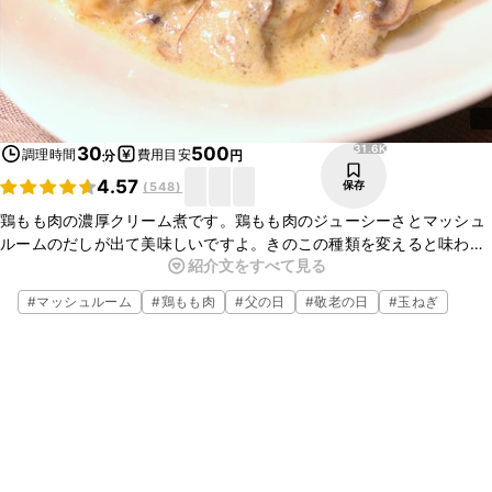
31.6K
30
500
調理時間
費用目安
分
円
4.57
保存
(
548
)
鶏もも肉の濃厚クリーム煮です。鶏もも肉のジューシーさとマッシュ
ルームのだしが出て美味しいですよ。きのこの種類を変えると味わい
紹介文をすべて見る
が変わるのでアレンジも可能です。クリーミーでまろやかな味付けな
ので、食べやすいです。
#
マッシュルーム
#
鶏もも肉
#
父の日
#
敬老の日
#
玉ねぎ