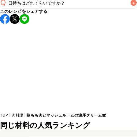
Q
日持ちはどれくらいですか？
+
このレシピをシェアする
保存期間は冷蔵で翌日中が目安です。なるべくお早めにお召
し上がりください。

A
※日持ちは目安です。
こちら
の注意事項をご確認の上、正し
TOP
肉料理
鶏もも肉とマッシュルームの濃厚クリーム煮
同じ材料の人気ランキング