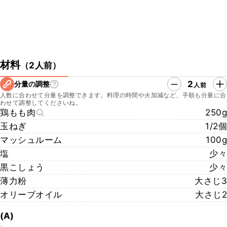
材料
（
2人前
）
2
分量の調整
人前
人数に合わせて分量を調整できます。料理の時間や火加減など、手順も分量に合
わせて調整してくださいね。
鶏もも肉
250g
玉ねぎ
1/2個
マッシュルーム
100g
塩
少々
黒こしょう
少々
薄力粉
大さじ3
オリーブオイル
大さじ2
(A)