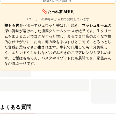
548
人の平均満足度
たべれぽ AI要約
※ユーザーの声をAIが自動で要約しています
鶏もも肉
をバターでジュワッと香ばしく焼き、
マッシュルーム
の
深い旨味が溶け出した濃厚クリームソースが絶品です。生クリー
ムを加えることでコクがぐっと増し、まるで専門店のような本格
的な仕上がりに。お肉に薄力粉をまぶすひと手間で、とろっとし
た食感と柔らかさが生まれます。牛乳で代用しても十分美味し
く、エリンギやしめじなどお好みのきのこでアレンジも楽しめま
す。ご飯はもちろん、パスタやリゾットにも展開でき、家族みん
なが喜ぶ一品です。
よくある質問