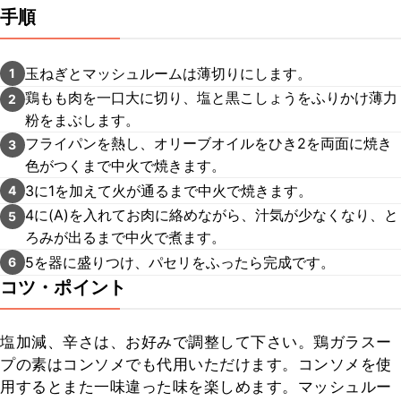
手順
玉ねぎとマッシュルームは薄切りにします。
1
鶏もも肉を一口大に切り、塩と黒こしょうをふりかけ薄力
2
粉をまぶします。
フライパンを熱し、オリーブオイルをひき2を両面に焼き
3
色がつくまで中火で焼きます。
3に1を加えて火が通るまで中火で焼きます。
4
4に(A)を入れてお肉に絡めながら、汁気が少なくなり、と
5
ろみが出るまで中火で煮ます。
5を器に盛りつけ、パセリをふったら完成です。
6
コツ・ポイント
塩加減、辛さは、お好みで調整して下さい。鶏ガラスー
プの素はコンソメでも代用いただけます。コンソメを使
用するとまた一味違った味を楽しめます。マッシュルー