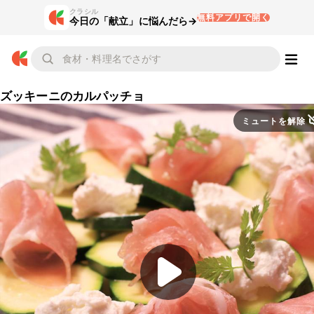
クラシル
無料アプリで開く
今日の「献立」に悩んだら→
ズッキーニのカルパッチョ
ミュートを解除