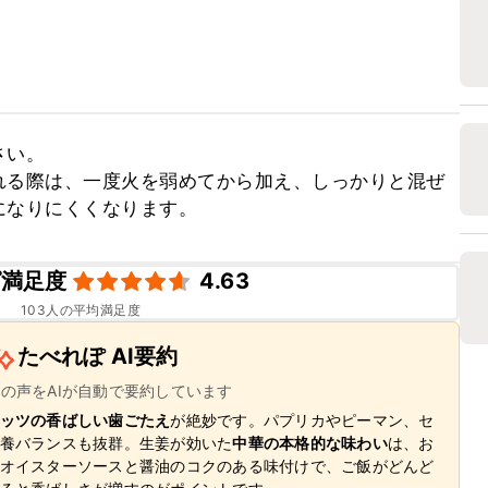
い。

れる際は、一度火を弱めてから加え、しっかりと混ぜ
になりにくくなります。
ピ満足度
4.63
103
人の平均満足度
たべれぽ AI要約
ーの声をAIが自動で要約しています
ッツの香ばしい歯ごたえ
が絶妙です。パプリカやピーマン、セ
養バランスも抜群。生姜が効いた
中華の本格的な味わい
は、お
オイスターソースと醤油のコクのある味付けで、ご飯がどんど