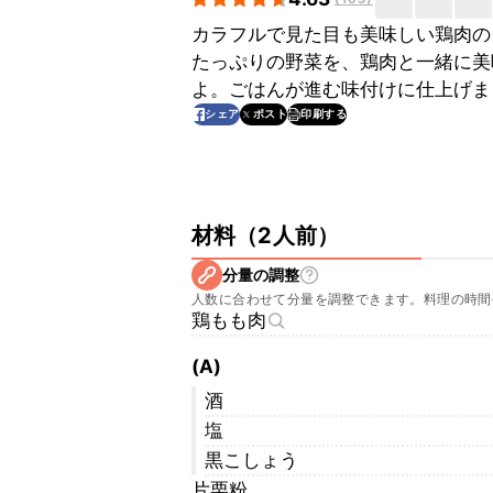
カラフルで見た目も美味しい鶏肉の
たっぷりの野菜を、鶏肉と一緒に美
よ。ごはんが進む味付けに仕上げま
印刷する
シェア
ポスト
材料
（
2人前
）
分量の調整
人数に合わせて分量を調整できます。料理の時間
鶏もも肉
(A)
酒
塩
黒こしょう
片栗粉