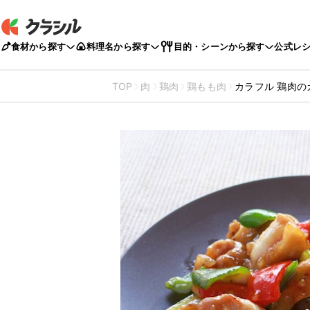
食材から探す
料理名から探す
目的・シーンから探す
公式レ
TOP
肉
鶏肉
鶏もも肉
カラフル 鶏肉