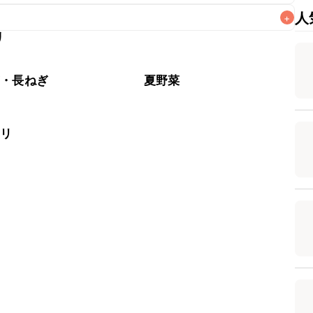
人
+
リ
なるべくお早めにお召し上がりください。

ぎ・長ねぎ
夏野菜
ロリ