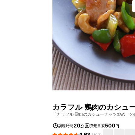
カラフル 鶏肉のカシュ
「
カラフル 鶏肉のカシューナッツ炒め
」の
20
500
調理時間
費用目安
分
円
4.63
(
103
)