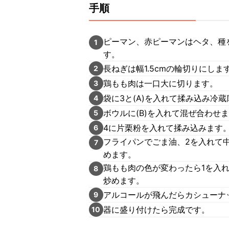
手順
ピーマン、赤ピーマンはヘタ、種を
1
す。
長ねぎは幅1.5cmの輪切りにし
2
鶏もも肉は一口大に切ります。
3
袋に3と(A)を入れて揉み込み冷
4
ボウルに(B)を入れて混ぜ合わせ
5
4に片栗粉を入れて揉み込みます
6
フライパンでごま油、2を入れて
7
めます。
鶏もも肉の色が変わったら1を入
8
炒めます。
アルコールが飛んだらカシューナ
9
器に盛り付けたら完成です。
10