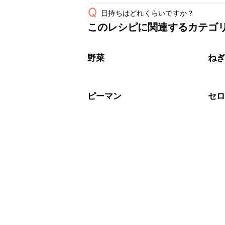
A
Q
日持ちはどれくらいですか？
A
このレシピに関連するカテゴ
保存期間は冷蔵で翌日中が目安です。
A
※日持ちは目安です。
こちら
野菜
ね
ピーマン
セ