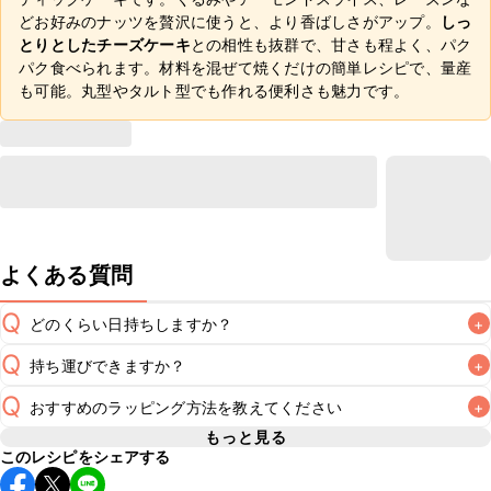
どお好みのナッツを贅沢に使うと、より香ばしさがアップ。
しっ
とりとしたチーズケーキ
との相性も抜群で、甘さも程よく、パク
パク食べられます。材料を混ぜて焼くだけの簡単レシピで、量産
も可能。丸型やタルト型でも作れる便利さも魅力です。
よくある質問
Q
どのくらい日持ちしますか？
+
Q
持ち運びできますか？
+
冷蔵で2~3日が目安です。なるべくお早めにお召し上がりく
A
Q
おすすめのラッピング方法を教えてください
+
要冷蔵のスイーツのため長時間のお持ち運びには不向きです
が、保冷剤を添えていただけば短時間でのお持ち運びは可能
もっと見る
A
このレシピをシェアする
こちら
でラッピング方法をご紹介しています。お好みのラッ
です。お持ち運びの際は保冷剤を添え、お持ち運び後はすぐ
ピング方法をお試しください。なお、要冷蔵のスイーツのた
A