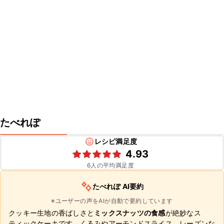
たべれぽ
レシピ満足度
4.93
6
人の平均満足度
たべれぽ AI要約
※ユーザーの声をAIが自動で要約しています
クッキー生地の香ばしさと
ミックスナッツの食感
が絶妙なス
ティックケーキです。くるみやアーモンドスライス、レーズンな