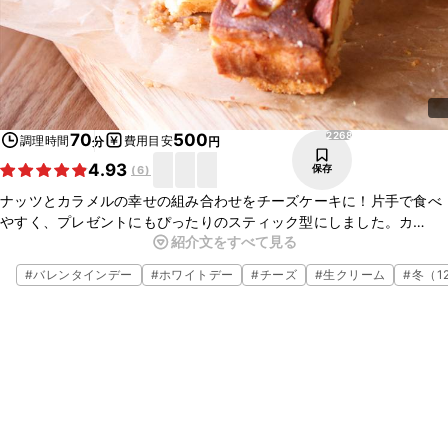
2268
70
500
調理時間
費用目安
分
円
4.93
保存
(
6
)
ナッツとカラメルの幸せの組み合わせをチーズケーキに！片手で食べ
やすく、プレゼントにもぴったりのスティック型にしました。カ
紹介文をすべて見る
シューナッツやアーモンドなど、お好きなナッツを使ってお好みの
チーズケーキを作ってみて下さいね。
#
バレンタインデー
#
ホワイトデー
#
チーズ
#
生クリーム
#
冬（1