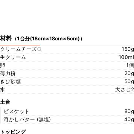
材料
（
1台分(18cm×18cm×5cm)
）
クリームチーズ
150g
生クリーム
100ml
卵
1個
薄力粉
20g
きび砂糖
50g
水
大さじ2
土台
ビスケット
80g
溶かしバター (無塩)
40g
トッピング