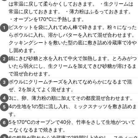
は常温に戻して柔らかくしておきます。 ・生クリームは
常温に戻しておきます。 ・薄力粉はふるっておきます。
・オーブンを170℃に予熱します。
ビスケットを袋に入れてめん棒で砕きます。粉々になった
1
らボウルに入れ、溶かしバターを入れて混ぜ合わせます。
クッキングシートを敷いた型の底に敷き詰め冷蔵庫で冷や
し固めます。
鍋にきび砂糖と水を入れて中火で加熱します。とろみがつ
2
いたら弱火にし、生クリームを加えてきび砂糖が溶けるま
で混ぜ合わせます。
ボウルにクリームチーズを入れてなめらかになるまで混
3
ぜ、2を加えてよく混ぜます。
3に、卵、薄力粉の順に加えてその都度混ぜ合わせます。
4
4の生地を1の型に流し入れ、ミックスナッツを敷き詰めま
5
す。
5を170℃のオーブンで40分、竹串をさして生地がついて
6
こなくなるまで焼きます。
6の粗熱が取れたら冷蔵庫で2時間以上冷やし、スティック