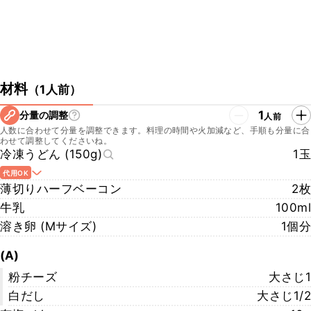
材料
（
1人前
）
1
分量の調整
人前
人数に合わせて分量を調整できます。料理の時間や火加減など、手順も分量に合
わせて調整してくださいね。
冷凍うどん (150g)
1玉
代用OK
薄切りハーフベーコン
2枚
牛乳
100ml
溶き卵 (Mサイズ)
1個分
(A)
粉チーズ
大さじ1
白だし
大さじ1/2