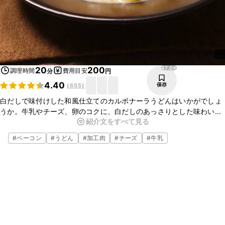
47.0K
20
200
調理時間
費用目安
分
円
4.40
保存
(
655
)
白だしで味付けした和風仕立てのカルボナーラうどんはいかがでしょ
うか。牛乳やチーズ、卵のコクに、白だしのあっさりとした味わいが
紹介文をすべて見る
よく合います。濃厚なソースが太い麺によく絡み、とてもおいしいで
すよ。ぜひお試しくださいね。
#
ベーコン
#
うどん
#
加工肉
#
チーズ
#
牛乳