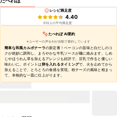
たべれぽ
レシピ満足度
4.40
655
人の平均満足度
たべれぽ AI要約
※ユーザーの声をAIが自動で要約しています
簡単な和風カルボナーラ
の新定番！ベーコンの旨味と白だしのコ
クが絶妙に調和し、まろやかな牛乳ソースが麺に絡みます。しめ
じやほうれん草を加えるアレンジも好評で、豆乳で作ると優しい
味わいに。ポイントは
卵を入れるタイミング
で、火を止めてから
加えることで、とろとろの食感を実現。粉チーズの風味と相まっ
て、本格的な一皿に仕上がります。