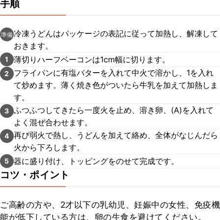
手順
冷凍うどんはパッケージの表記に従って加熱し、解凍して
準備
おきます。
薄切りハーフベーコンは1cm幅に切ります。
1
フライパンに有塩バターを入れて中火で溶かし、1を入れ
2
て炒めます。薄く焼き色がついたら牛乳を加えて加熱しま
す。
ふつふつしてきたら一度火を止め、溶き卵、(A)を入れて
3
よく混ぜ合わせます。
再び弱火で熱し、うどんを加えて絡め、全体がなじんだら
4
火から下ろします。
器に盛り付け、トッピングをのせて完成です。
5
コツ・ポイント
ご高齢の方や、2才以下の乳幼児、妊娠中の女性、免疫機
能が低下している方は、卵の生食を避けてください。
