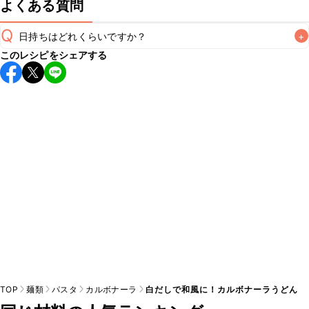
よくある質問
Q
日持ちはどれくらいですか？
+
このレシピをシェアする
こちらのレシピは出来たてをお召し上がりいただくことをお
すすめします。

A
※日持ちは目安です。
こちら
の注意事項をご確認の上、正し
TOP
麺類
パスタ
カルボナーラ
白だしで和風に！カルボナーラうどん