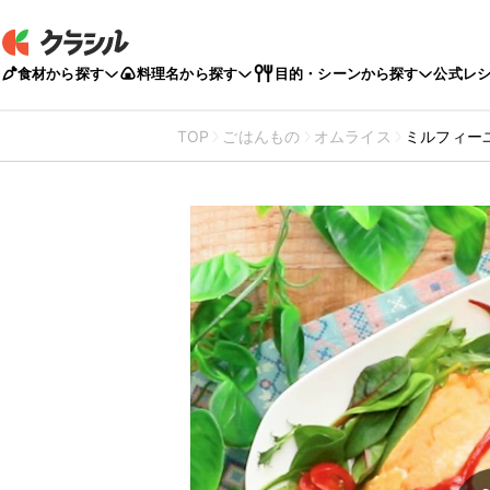
食材から探す
料理名から探す
目的・シーンから探す
公式レ
TOP
ごはんもの
オムライス
ミルフィー