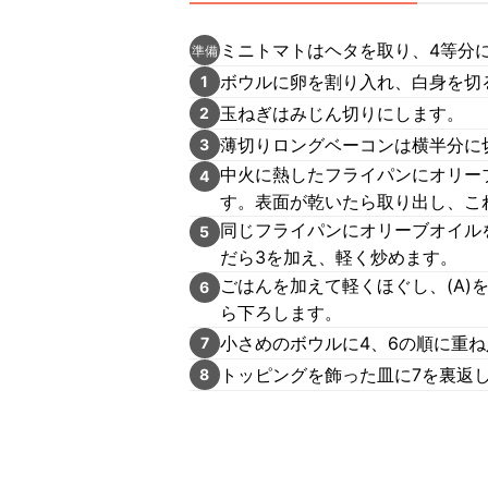
ミニトマトはヘタを取り、4等分
準備
ボウルに卵を割り入れ、白身を切
1
玉ねぎはみじん切りにします。
2
薄切りロングベーコンは横半分に
3
中火に熱したフライパンにオリーブ
4
す。表面が乾いたら取り出し、こ
同じフライパンにオリーブオイル
5
だら3を加え、軽く炒めます。
ごはんを加えて軽くほぐし、(A
6
ら下ろします。
小さめのボウルに4、6の順に重
7
トッピングを飾った皿に7を裏返
8