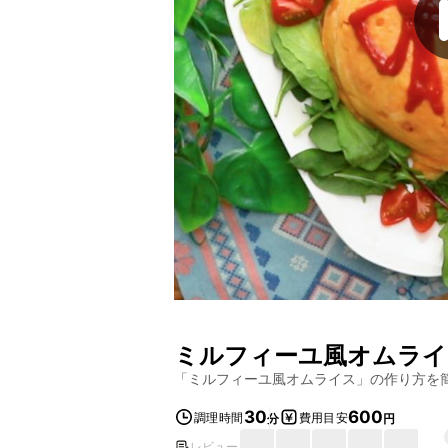
ミルフィーユ風オムライ
「
ミルフィーユ風オムライス
」の作り方を
30
600
調理時間
費用目安
分
円
レビュー