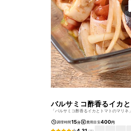
バルサミコ酢香るイカと
「
バルサミコ酢香るイカとトマトのマリネ
15
400
調理時間
費用目安
分
円
4.31
(
9
)