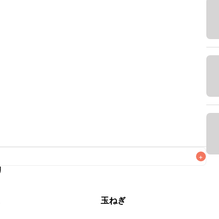
+
リ
なるべくお早めにお召し上がりください。

菜
玉ねぎ