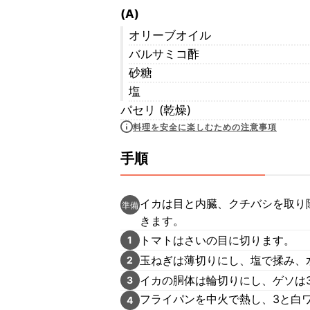
(A)
オリーブオイル
バルサミコ酢
砂糖
塩
パセリ (乾燥)
料理を安全に楽しむための注意事項
手順
イカは目と内臓、クチバシを取り
準備
きます。
トマトはさいの目に切ります。
1
玉ねぎは薄切りにし、塩で揉み、
2
イカの胴体は輪切りにし、ゲソは
3
フライパンを中火で熱し、3と白
4