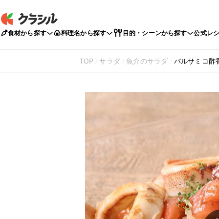
食材から探す
料理名から探す
目的・シーンから探す
公式レ
TOP
サラダ
魚介のサラダ
バルサミコ酢