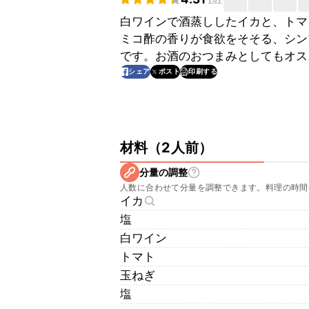
白ワインで酒蒸ししたイカと、トマ
ミコ酢の香りが食欲をそそる、シン
です。お酒のおつまみとしてもオス
印刷する
シェア
ポスト
材料
（
2人前
）
分量の調整
人数に合わせて分量を調整できます。料理の時間
イカ
塩
白ワイン
トマト
玉ねぎ
塩