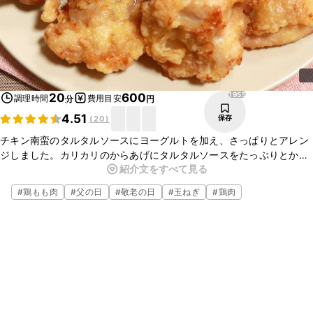
1955
20
600
調理時間
費用目安
分
円
4.51
保存
(
20
)
チキン南蛮のタルタルソースにヨーグルトを加え、さっぱりとアレン
ジしました。カリカリのからあげにタルタルソースをたっぷりとかけ
紹介文をすべて見る
てお召し上がりください。普段の食事はもちろん、おもてなしにも
ぴったりですよ。
#
鶏もも肉
#
父の日
#
敬老の日
#
玉ねぎ
#
鶏肉