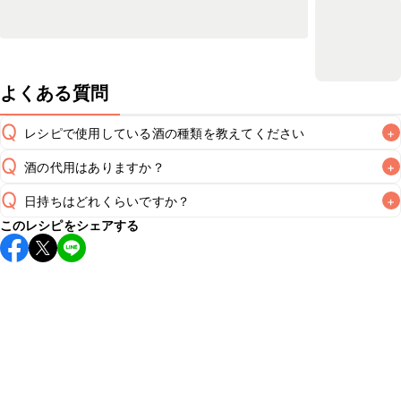
よくある質問
Q
レシピで使用している酒の種類を教えてください
+
Q
酒の代用はありますか？
+
A
Q
日持ちはどれくらいですか？
+
A
このレシピをシェアする
保存期間は冷蔵で当日中が目安です。なるべくお早めにお召
し上がりください。

A
※日持ちは目安です。
こちら
の注意事項をご確認の上、正し