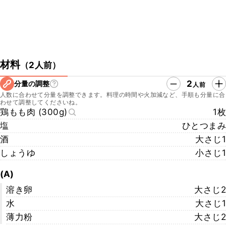
材料
（
2人前
）
2
分量の調整
人前
人数に合わせて分量を調整できます。料理の時間や火加減など、手順も分量に合
わせて調整してくださいね。
鶏もも肉 (300g)
1枚
塩
ひとつまみ
酒
大さじ1
しょうゆ
小さじ1
(A)
溶き卵
大さじ2
水
大さじ1
薄力粉
大さじ2