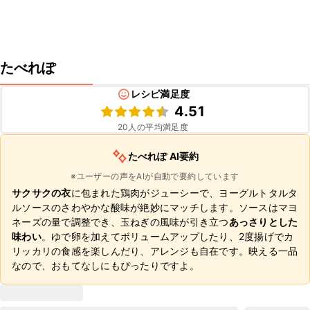
たべれぽ
レシピ満足度
4.51
20
人の平均満足度
たべれぽ AI要約
※ユーザーの声をAIが自動で要約しています
サクサクの衣
に包まれた鶏肉がジューシーで、ヨーグルトタルタ
ルソースのさわやかな酸味が絶妙にマッチします。ソースはマヨ
ネーズの量で調整でき、玉ねぎの風味が引き立つ
あっさりとした
味わい
。ゆで卵を加えてボリュームアップしたり、2度揚げでカ
リッカリの食感を楽しんだり、アレンジも自在です。映える一品
なので、おもてなしにもぴったりですよ。