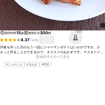
12.5K
15
300
調理時間
費用目安
分
円
4.37
保存
(
249
)
洋食を作った日のもう一品にジャーマンポテトはいかがですか。さ
さっと作ることができるので、オススメのおかずです。マスタードが
紹介文をすべて見る
効いていてとってもおいしいですよ。ベーコンの旨味もポテトに絡
み、やみつきになります。ぜひお試しくださいね。
#
じゃがいも
#
玉ねぎ
#
野菜