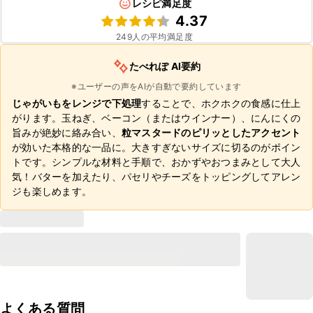
レシピ満足度
4.37
249
人の平均満足度
たべれぽ AI要約
※ユーザーの声をAIが自動で要約しています
じゃがいもをレンジで下処理
することで、ホクホクの食感に仕上
がります。玉ねぎ、ベーコン（またはウインナー）、にんにくの
旨みが絶妙に絡み合い、
粒マスタードのピリッとしたアクセント
が効いた本格的な一品に。大きすぎないサイズに切るのがポイン
トです。シンプルな材料と手順で、おかずやおつまみとして大人
気！バターを加えたり、パセリやチーズをトッピングしてアレン
ジも楽しめます。
よくある質問