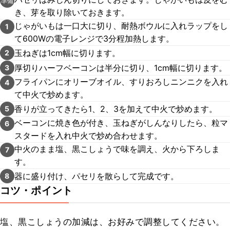
準備
き、芽を取り除いておきます。
じゃがいもは一口大に切り、耐熱ボウルに入れラップをし
1
て600Wの電子レンジで3分程加熱します。
玉ねぎは1cm幅に切ります。
2
厚切りハーフベーコンは半分に切り、1cm幅に切ります。
3
フライパンにオリーブオイル、すりおろしニンニクを入れ
4
て中火で炒めます。
香りが立ってきたら1、2、3を加えて中火で炒めます。
5
ベーコンに焼き色が付き、玉ねぎがしんなりしたら、粒マ
6
スタードを入れ中火で炒め合わせます。
中火のまま塩、黒こしょうで味を調え、火から下ろしま
7
す。
器に盛り付け、パセリを散らして完成です。
8
コツ・ポイント
塩、黒こしょうの加減は、お好みで調整してください。
