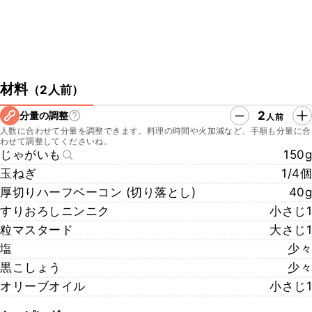
材料
（
2人前
）
2
分量の調整
人前
人数に合わせて分量を調整できます。料理の時間や火加減など、手順も分量に合
わせて調整してくださいね。
じゃがいも
150g
玉ねぎ
1/4個
厚切りハーフベーコン (切り落とし)
40g
すりおろしニンニク
小さじ1
粒マスタード
大さじ1
塩
少々
黒こしょう
少々
オリーブオイル
小さじ1