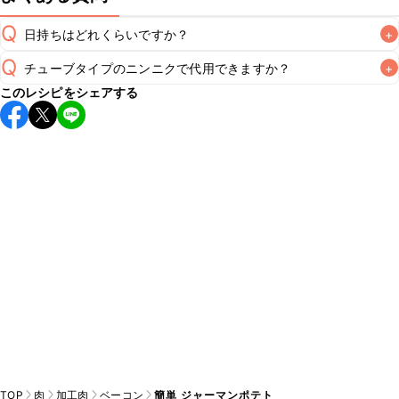
Q
日持ちはどれくらいですか？
+
Q
チューブタイプのニンニクで代用できますか？
+
保存期間は冷蔵で翌日中が目安です。なるべくお早めにお召
このレシピをシェアする
し上がりください。

A
チューブタイプのニンニクを使用してもお作りいただけま
A
す。小さじ1を目安に加え、お好みの風味になるようご調節く
※日持ちは目安です。
こちら
の注意事項をご確認の上、正し
TOP
肉
加工肉
ベーコン
簡単 ジャーマンポテト