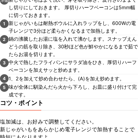
準備
し切りにしておきます。 厚切りハーフベーコンは5mm幅
に切っておきます。
新じゃがいもは耐熱ボウルに入れラップをし、600Wの電
1
子レンジで3分ほど柔らかくなるまで加熱します。
鍋の沸騰したお湯に塩を入れて沸かします。スナップえん
2
どうの筋を取り除き、30秒ほど色が鮮やかになるまで茹で
たらお湯を切ります。
中火で熱したフライパンにサラダ油をひき、厚切りハーフ
3
ベーコンを加えサッと炒めます。
1、2を加えて炒め合わせたら、(A)を加え炒めます。
4
味が全体に馴染んだら火から下ろし、お皿に盛り付けて完
5
成です。
コツ・ポイント
塩加減は、お好みで調整してください。

新じゃがいもをあらかじめ電子レンジで加熱することで
時短にもなりますよ。