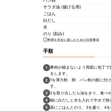
パン粉
サラダ油 (揚げる用)
ごはん
白だし
水
のり (刻み)
料理を安全に楽しむための注意事項
手順
豚肉が縮まないよう両面に包丁で
1
をします。
1を薄力粉、卵、パン粉の順に付け
2
す。
2を取り出したら油をきり、食べ
3
鍋に白だしと水を入れて中火で熱
4
器にごはんとのり、3を盛り、4
5