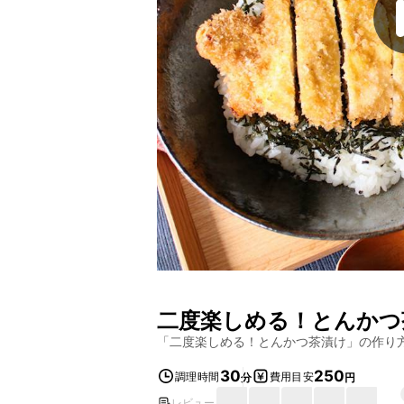
二度楽しめる！とんかつ
「
二度楽しめる！とんかつ茶漬け
」の作り
30
250
調理時間
費用目安
分
円
レビュー