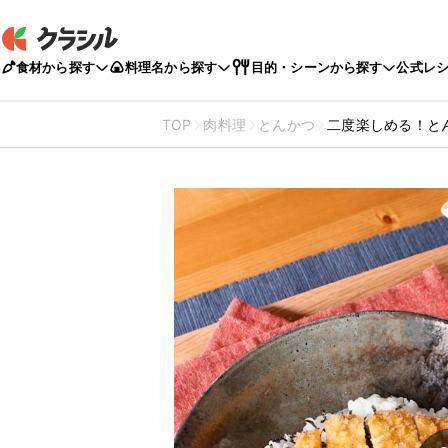
食材から探す
料理名から探す
目的・シーンから探す
公式レ
TOP
肉料理
とんかつ
二度楽しめる！と