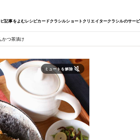
シピ
記事をよむ
レシピカード
クラシルショート
クリエイター
クラシルのサー
んかつ茶漬け
ミュートを解除