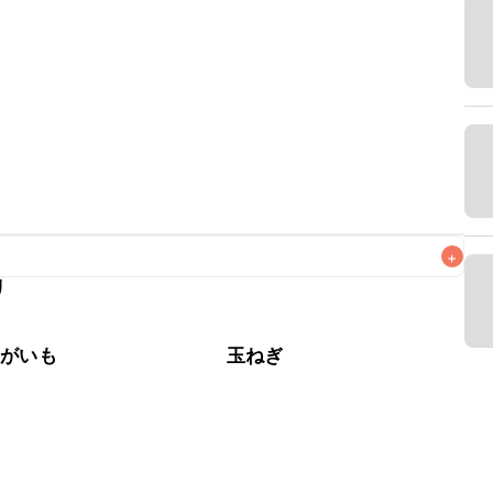
+
リ
がりいただくことをおすすめします。

ゃがいも
玉ねぎ
豆