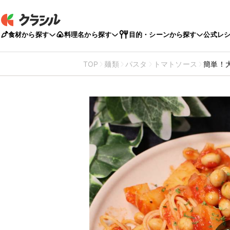
食材から探す
料理名から探す
目的・シーンから探す
公式レ
TOP
麺類
パスタ
トマトソース
簡単！