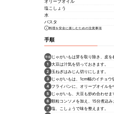
オリーブオイル
塩こしょう
水
パスタ
料理を安全に楽しむための注意事項
手順
じゃがいもは芽を取り除き、皮を
準備
大豆は汁気を切っておきます。
1
玉ねぎはみじん切りにします。
2
じゃがいもは、1cm幅のイチョウ
3
フライパンに、オリーブオイルを
4
じゃがいも、大豆も炒め合わせま
5
顆粒コンソメを加え、15分煮込み
6
塩、こしょうで味を整えます。
7