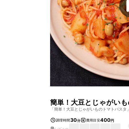
簡単！大豆とじゃがいも
「
簡単！大豆とじゃがいものトマトパスタ
30
400
調理時間
費用目安
分
円
レビュー