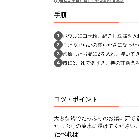
料理を安全に楽しむための注意事項
手順
ボウルに白玉粉、絹ごし豆腐を入
1
耳たぶぐらいの柔らかさになった
2
沸騰したお湯に2を入れ、浮いて
3
器に3、ゆであずき、栗の甘露煮
4
コツ・ポイント
大きな鍋でたっぷりのお湯に茹で
たっぷりの冷水に浸けてください
たべれぽ