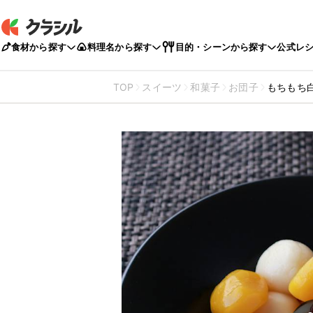
食材から探す
料理名から探す
目的・シーンから探す
公式レ
TOP
スイーツ
和菓子
お団子
もちもち