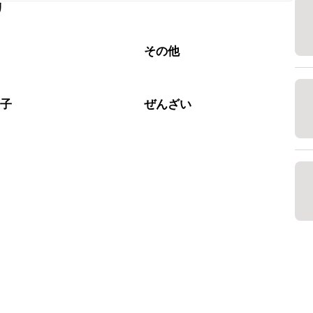
リ
なるべくお早めにお召し上がりください。

腐
その他
菓子
ぜんざい