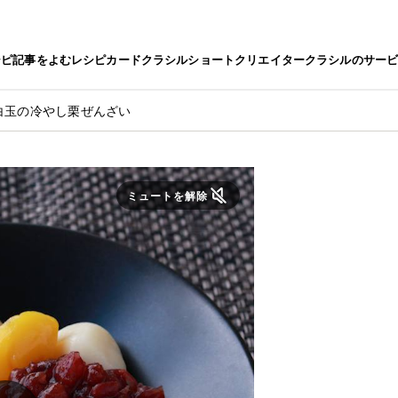
シピ
記事をよむ
レシピカード
クラシルショート
クリエイター
クラシルのサー
白玉の冷やし栗ぜんざい
ミュートを解除