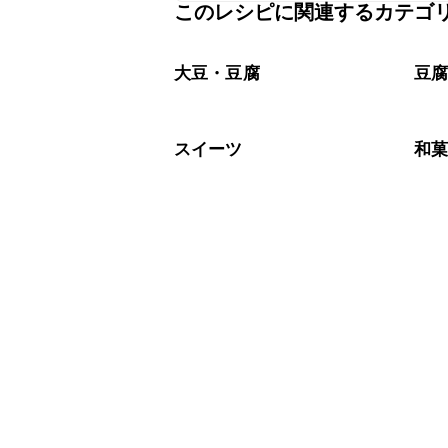
このレシピに関連するカテゴ
保存期間は冷蔵で当日中が目安です。
A
※日持ちは目安です。
こちら
大豆・豆腐
豆
スイーツ
和