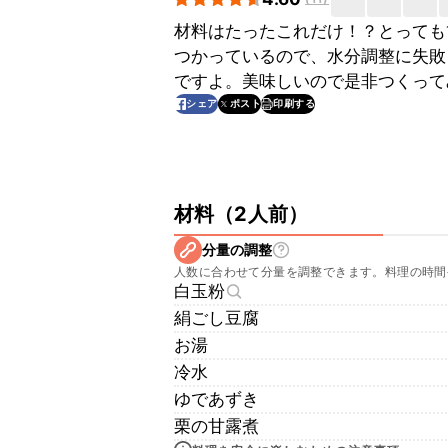
材料はたったこれだけ！？とっても
つかっているので、水分調整に失敗
ですよ。美味しいので是非つくって
印刷する
シェア
ポスト
材料
（
2人前
）
分量の調整
人数に合わせて分量を調整できます。料理の時間
白玉粉
絹ごし豆腐
お湯
冷水
ゆであずき
栗の甘露煮