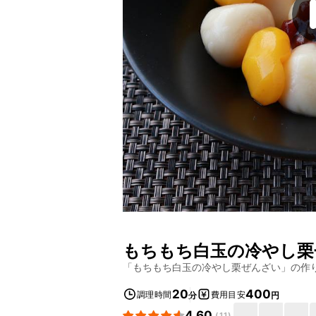
もちもち白玉の冷やし栗
「
もちもち白玉の冷やし栗ぜんざい
」の作
20
400
調理時間
費用目安
分
円
4.60
(
11
)