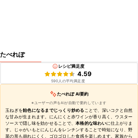
たべれぽ
レシピ満足度
4.59
590
人の平均満足度
たべれぽ AI要約
※ユーザーの声をAIが自動で要約しています
玉ねぎを
飴色になるまでじっくり炒める
ことで、深いコクと自然
な甘みが生まれます。にんにくと赤ワインが香り高く、ウスター
ソースで隠し味を効かせることで、
本格的な味わい
に仕上がりま
す。じゃがいもとにんじんをレンチンすることで時短になり、野
菜の形も崩れにくく、ゴロゴロした食感を楽しめます。家族から