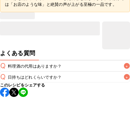
は「お店のような味」と絶賛の声が上がる至極の一品です。
よくある質問
Q
料理酒の代用はありますか？
+
Q
日持ちはどれくらいですか？
+
A
このレシピをシェアする
保存期間は冷蔵で翌日中が目安です。なるべくお早めにお召
し上がりください。

A
※日持ちは目安です。
こちら
の注意事項をご確認の上、正し