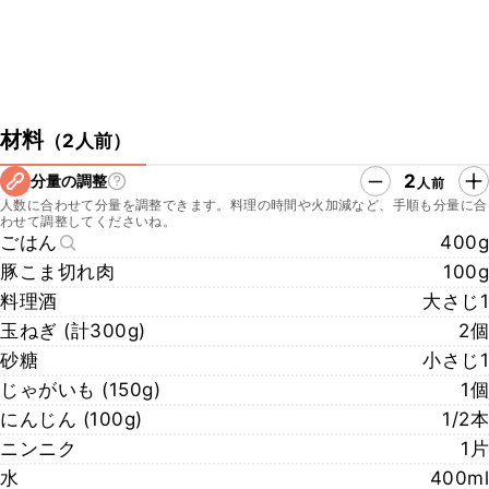
材料
（
2人前
）
2
分量の調整
人前
人数に合わせて分量を調整できます。料理の時間や火加減など、手順も分量に合
わせて調整してくださいね。
ごはん
400g
豚こま切れ肉
100g
料理酒
大さじ1
玉ねぎ (計300g)
2個
砂糖
小さじ1
じゃがいも (150g)
1個
にんじん (100g)
1/2本
ニンニク
1片
水
400ml