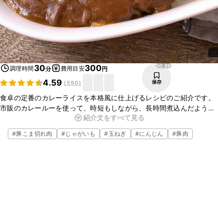
30.9K
30
300
調理時間
費用目安
分
円
4.59
保存
(
590
)
食卓の定番のカレーライスを本格風に仕上げるレシピのご紹介です。
市販のカレールーを使って、時短もしながら、長時間煮込んだような
紹介文をすべて見る
本格的なカレーをお作りいただけますよ。玉ねぎにひと手間加え、あ
め色玉ねぎにしてから使用することで簡単にコクのあるカレーに仕上
#
豚こま切れ肉
#
じゃがいも
#
玉ねぎ
#
にんじん
#
豚肉
がります。ぜひ、お試しください。