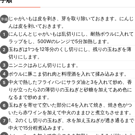
手順
じゃがいもは皮を剥き、芽を取り除いておきます。にんじ
準備
んは皮を剥いておきます。
にんじんとじゃがいもは乱切りにし、耐熱ボウルに入れて
1
ラップをし、500Wのレンジで5分加熱します。
玉ねぎは1つを12等分のくし切りにし、残りの玉ねぎを薄
2
切りにします。
ニンニクはみじん切りにします。
3
ボウルに豚こま切れ肉と料理酒を入れて揉み込みます。
4
中火で熱したフライパンにサラダ油と3を入れて炒め、香
5
りが立ったら2の薄切りの玉ねぎと砂糖を加えてあめ色に
なるまで炒めます。
玉ねぎを寄せて空いた部分に4を入れて焼き、焼き色がつ
6
いたら赤ワインを加えて中火のままひと煮立ちさせます。
1、2のくし切りの玉ねぎ、水を加え玉ねぎが透き通るまで
7
中火で15分程煮込みます。