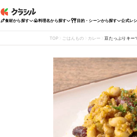
食材から探す
料理名から探す
目的・シーンから探す
公式レ
TOP
ごはんもの
カレー
豆たっぷりキー