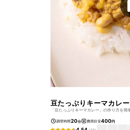
豆たっぷりキーマカレー
「
豆たっぷりキーマカレー
」の作り方を簡
20
400
調理時間
費用目安
分
円
4.54
(
19
)