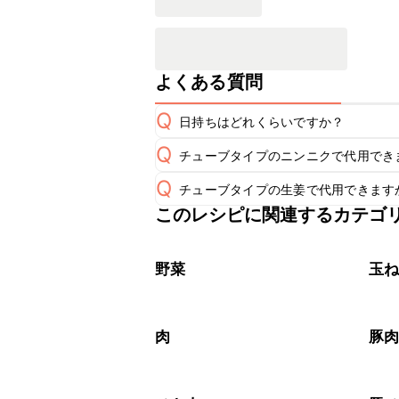
よくある質問
Q
日持ちはどれくらいですか？
Q
チューブタイプのニンニクで代用でき
保存期間は冷蔵で翌日中が目安です。
A
Q
チューブタイプの生姜で代用できます
チューブタイプのニンニクを使用して
A
※日持ちは目安です。
こちら
このレシピに関連するカテゴ
チューブタイプの生姜を使用してもお
A
野菜
玉
肉
豚