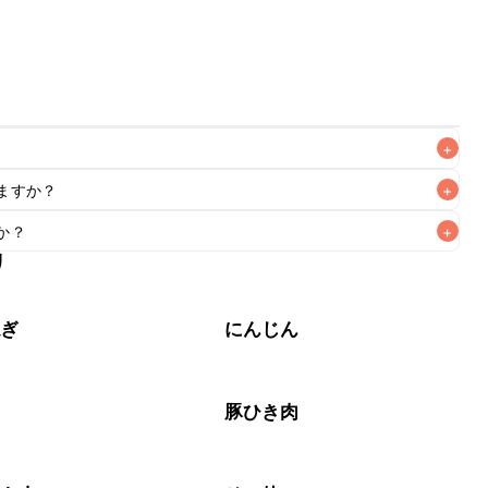
+
ますか？
+
なるべくお早めにお召し上がりください。

か？
+
もお作りいただけます。小さじ1を目安に加え、お好みの風味
リ
作りいただけます。大さじ1を目安に加え、お好みの風味にな
ねぎ
にんじん
肉
豚ひき肉