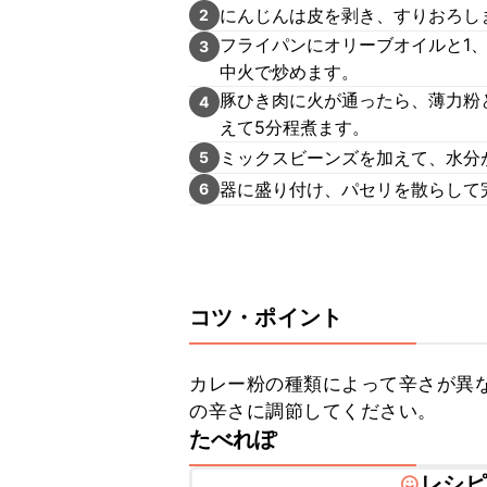
にんじんは皮を剥き、すりおろし
2
フライパンにオリーブオイルと1
3
中火で炒めます。
豚ひき肉に火が通ったら、薄力粉
4
えて5分程煮ます。
ミックスビーンズを加えて、水分
5
器に盛り付け、パセリを散らして
6
コツ・ポイント
カレー粉の種類によって辛さが異
の辛さに調節してください。
たべれぽ
レシピ