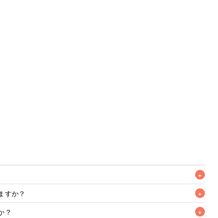
+
ますか？
+
なるべくお早めにお召し上がりください。

か？
+
もお作りいただけます。レシピと同量を目安に加え、お好み