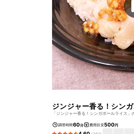
ジンジャー香る！シンガ
「
ジンジャー香る！シンガポールライス
」
60
500
調理時間
費用目安
分
円
4.60
(
263
)