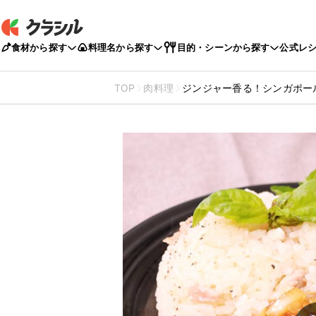
食材から探す
料理名から探す
目的・シーンから探す
公式レ
TOP
肉料理
ジンジャー香る！シンガポー