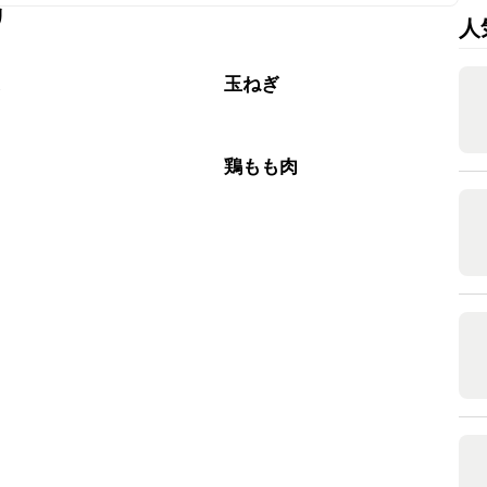
リ
人
作りいただけます。レシピと同量を目安に加え、お好みの風
菜
玉ねぎ
肉
鶏もも肉