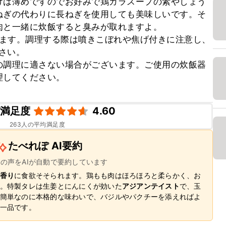
けは薄めですのでお好みで鶏ガラスープの素やしょう
ねぎの代わりに長ねぎを使用しても美味しいです。そ
と一緒に炊飯すると臭みが取れますよ。

ります。調理する際は噴きこぼれや焦げ付きに注意し、
さい。

の調理に適さない場合がございます。ご使用の炊飯器
理してください。
ピ満足度
4.60
263
人の平均満足度
たべれぽ AI要約
ーの声をAIが自動で要約しています
香り
に食欲そそられます。鶏もも肉はほろほろと柔らかく、お
。特製タレは生姜とにんにくが効いた
アジアンテイスト
で、玉
簡単なのに本格的な味わいで、バジルやパクチーを添えればよ
一品です。