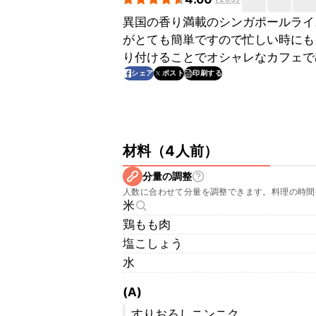
異国の香り満載のシンガポールライ
がとても簡単ですので忙しい時にも
り付けることでオシャレなカフェで
印刷する
シェア
ポスト
材料
（
4人前
）
分量の調整
人数に合わせて分量を調整できます。料理の時間
米
鶏もも肉
塩こしょう
水
(A)
すりおろしニンニク