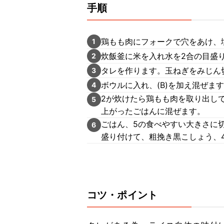
手順
鶏もも肉にフォークで穴をあけ、
1
炊飯釜に米を入れ水を2合の目盛り
2
タレを作ります。玉ねぎをみじん
3
ボウルに入れ、(B)を加え混ぜま
4
2が炊けたら鶏もも肉を取り出し
5
上がったごはんに混ぜます。
ごはん、5の食べやすい大きさに
6
盛り付けて、粗挽き黒こしょう、
コツ・ポイント