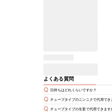
よくある質問
Q
日持ちはどれくらいですか？
Q
チューブタイプのニンニクで代用でき
保存期間は冷蔵で当日中が目安です。
A
Q
チューブタイプの生姜で代用できます
チューブタイプのニンニクを使用して
※日持ちは目安です。
こちら