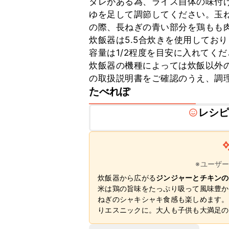
タレがある為、ライス自体の味付
ゆを足して調節してください。玉
の際、長ねぎの青い部分を鶏もも肉
炊飯器は5.5合炊きを使用してお
容量は1/2程度を目安に入れてくだ
炊飯器の機種によっては炊飯以外
の取扱説明書をご確認のうえ、調
たべれぽ
レシ
※ユーザ
炊飯器から広がる
ジンジャーとチキンの
米は鶏の旨味をたっぷり吸って風味豊か
ねぎのシャキシャキ食感も楽しめます。
りエスニックに。大人も子供も大満足の