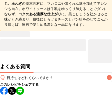
じ、玉ねぎ
の基本具材に、マカロニやほうれん草を加えてアレン
ジも自在。ホワイトソースは牛乳をゆっくり加えることでダマに
ならず、
コクのある濃厚な仕上がり
に。黒こしょうを効かせると
味が引き締まり、最後にとろけるチーズとパン粉をのせてこんが
り焼けば、家族で楽しめる満足な一品になります。
よくある質問
Q
日持ちはどれくらいですか？
+
このレシピをシェアする
保存期間は冷蔵で当日中が目安です。なるべくお早めにお召
し上がりください。

A
※日持ちは目安です。
こちら
の注意事項をご確認の上、正し