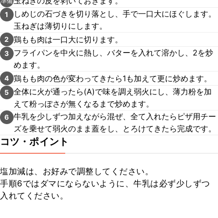
玉ねぎの皮を剥いておきます。
準備
しめじの石づきを切り落とし、手で一口大にほぐします。
1
玉ねぎは薄切りにします。
鶏もも肉は一口大に切ります。
2
フライパンを中火に熱し、バターを入れて溶かし、2を炒
3
めます。
鶏もも肉の色が変わってきたら1も加えて更に炒めます。
4
全体に火が通ったら(A)で味を調え弱火にし、薄力粉を加
5
えて粉っぽさが無くなるまで炒めます。
牛乳を少しずつ加えながら混ぜ、全て入れたらピザ用チー
6
ズを乗せて弱火のまま蓋をし、とろけてきたら完成です。
コツ・ポイント
塩加減は、お好みで調整してください。

手順6ではダマにならないように、牛乳は必ず少しずつ
入れてください。