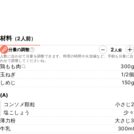
材料
（
2人前
）
2
分量の調整
人前
人数に合わせて分量を調整できます。料理の時間や火加減など、手順も分量に合
わせて調整してくださいね。
鶏もも肉
300g
玉ねぎ
1/2個
しめじ
150g
(A)
コンソメ顆粒
小さじ2
塩こしょう
少々
薄力粉
大さじ3
牛乳
300ml