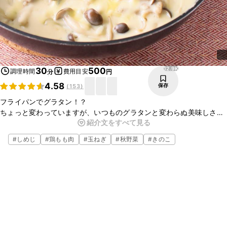
12.9K
30
500
調理時間
費用目安
分
円
4.58
保存
(
153
)
フライパンでグラタン！？
ちょっと変わっていますが、いつものグラタンと変わらぬ美味しさ
紹介文をすべて見る
で、しかも簡単にできちゃいます。
フライパンごとテーブルに出して、みんなでワイワイ食べるのも楽し
#
しめじ
#
鶏もも肉
#
玉ねぎ
#
秋野菜
#
きのこ
いですよ。
チーズもトロトロで、喜ばれること間違いなしです！