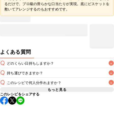
るだけで、プロ級の滑らかな口当たりが実現。底にビスケットを
敷いてアレンジするのもおすすめです。
よくある質問
Q
どのくらい日持ちしますか？
+
Q
持ち運びできますか？
+
冷蔵で2~3日が目安です。なるべくお早めにお召し上がりく
A
Q
このレシピで何人分作れますか？
+
要冷蔵のスイーツのため長時間のお持ち運びには不向きです
が、保冷剤を添えていただけば短時間でのお持ち運びは可能
もっと見る
A
このレシピをシェアする
6号(直径18cm)のケーキ型を使用する場合、6~8人分が目安
です。お持ち運びの際は保冷剤を添え、お持ち運び後はすぐ
A
です。お召し上がりになる人数に合わせてカット数をご変更