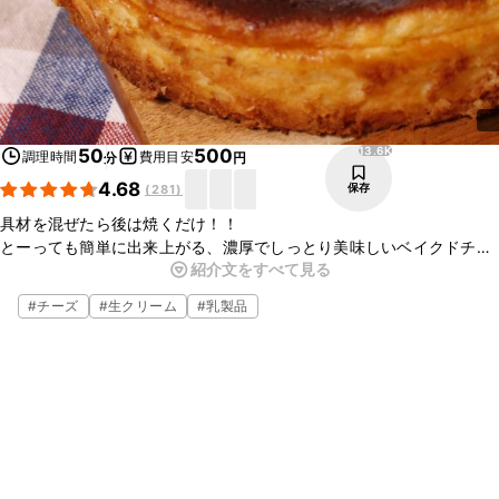
13.6K
50
500
調理時間
費用目安
分
円
4.68
保存
(
281
)
具材を混ぜたら後は焼くだけ！！
とーっても簡単に出来上がる、濃厚でしっとり美味しいベイクドチー
紹介文をすべて見る
ズケーキです♪
計量も簡単なので、お子様と一緒に調理して頂けます♪
#
チーズ
#
生クリーム
#
乳製品
パーティやおやつにとてもオススメですので、是非チャレンジしてみ
て下さいね♪