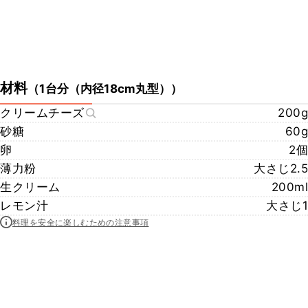
材料
（
1台分（内径18cm丸型）
）
クリームチーズ
200g
砂糖
60g
卵
2個
薄力粉
大さじ2.5
生クリーム
200ml
レモン汁
大さじ1
料理を安全に楽しむための注意事項