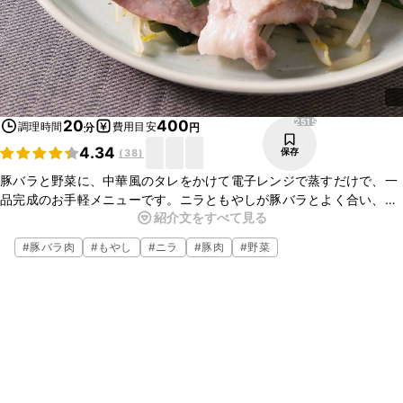
2515
20
400
調理時間
費用目安
分
円
4.34
保存
(
38
)
豚バラと野菜に、中華風のタレをかけて電子レンジで蒸すだけで、一
品完成のお手軽メニューです。ニラともやしが豚バラとよく合い、ご
紹介文をすべて見る
ま油の効いたタレが食欲をそそります。時間がない時にも手軽に作る
ことができる一品です。
#
豚バラ肉
#
もやし
#
ニラ
#
豚肉
#
野菜