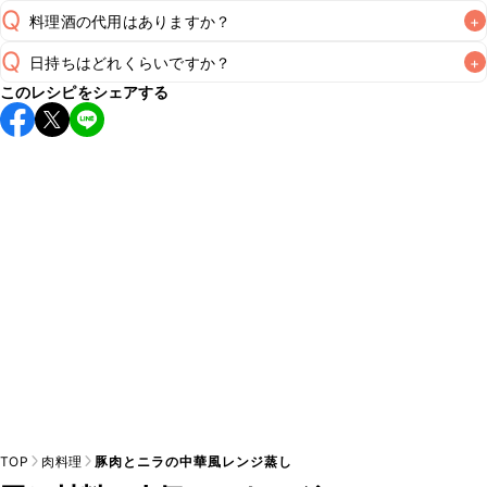
Q
料理酒の代用はありますか？
+
Q
日持ちはどれくらいですか？
+
A
このレシピをシェアする
保存期間は冷蔵で翌日中が目安です。なるべくお早めにお召
し上がりください。

A
※日持ちは目安です。
こちら
の注意事項をご確認の上、正し
TOP
肉料理
豚肉とニラの中華風レンジ蒸し