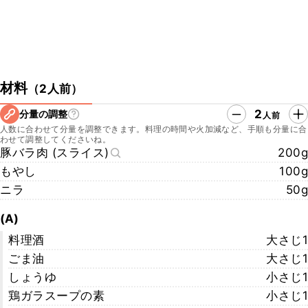
材料
（
2人前
）
2
分量の調整
人前
人数に合わせて分量を調整できます。料理の時間や火加減など、手順も分量に合
わせて調整してくださいね。
豚バラ肉 (スライス)
200g
もやし
100g
ニラ
50g
(A)
料理酒
大さじ1
ごま油
大さじ1
しょうゆ
小さじ1
鶏ガラスープの素
小さじ1