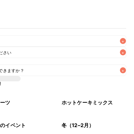
+
ださい
+
できますか？
+
リ
20g、砂糖30g、ベーキングパウダー小さじ1.5(6g)」で代
イーツ
ホットケーキミックス
節のイベント
冬（12–2月）