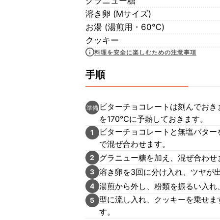
グラニュー糖
溶き卵 (Mサイズ)
お湯 (湯煎用・60℃)
クッキー
料理を安全に楽しむための注意事項
手順
ビターチョコレートは刻んでおき
準備
を170℃に予熱しておきます。
ビターチョコレートと無塩バター
1
で混ぜ合わせます。
グラニュー糖を加え、混ぜ合わせ
2
溶き卵を3回に分け入れ、ツヤが
3
湯煎から外し、粉類を振るい入れ
4
型に流し入れ、クッキーを乗せます
5
す。