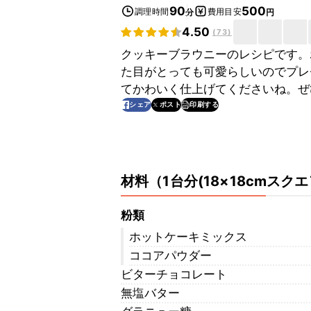
90
500
調理時間
費用目安
分
円
4.50
(
73
)
クッキーブラウニーのレシピです。
た目がとっても可愛らしいのでプレ
てかわいく仕上げてくださいね。ぜ
印刷する
シェア
ポスト
材料
（
1台分(18×18cmスク
粉類
ホットケーキミックス
ココアパウダー
ビターチョコレート
無塩バター