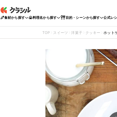
食材から探す
料理名から探す
目的・シーンから探す
公式レ
TOP
スイーツ
洋菓子
クッキー
ホット