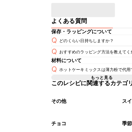
よくある質問
保存・ラッピングについて
Q
どのくらい日持ちしますか？
Q
おすすめのラッピング方法を教えてく
A
材料について
A
こちら
Q
ホットケーキミックスは薄力粉で代用
もっと見る
このレシピに関連するカテゴ
ホットケーキミックス150gは「薄力粉1
A
その他
ス
チョコ
季