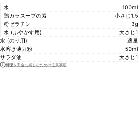
水
100ml
鶏ガラスープの素
小さじ1.5
粉ゼラチン
3g
水 (ふやかす用)
大さじ1
水 (のり用)
適量
水溶き薄力粉
50ml
サラダ油
大さじ1
料理を安全に楽しむための注意事項