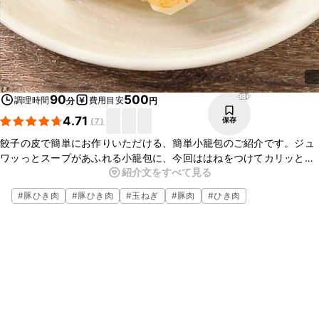
986
90
500
調理時間
費用目安
分
円
4.71
保存
(
7
)
餃子の皮で簡単にお作りいただける、簡単小籠包のご紹介です。ジュ
ワッっとスープがあふれる小籠包に、今回ははねをつけてカリッとし
紹介文をすべて見る
あげてみました。ご家庭でも簡単にお作りいただけますよ。この機会
にぜひ作ってみてくださいね。
#
豚ひき肉
#
豚ひき肉
#
玉ねぎ
#
豚肉
#
ひき肉