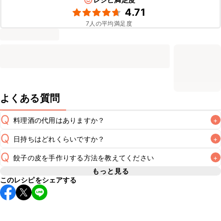
4.71
7
人の平均満足度
よくある質問
Q
料理酒の代用はありますか？
+
Q
日持ちはどれくらいですか？
+
A
Q
餃子の皮を手作りする方法を教えてください
+
保存期間は冷蔵で当日中が目安です。なるべくお早めにお召
し上がりください。

もっと見る
A
このレシピをシェアする
A
こちら
※日持ちは目安です。
こちら
の注意事項をご確認の上、正し