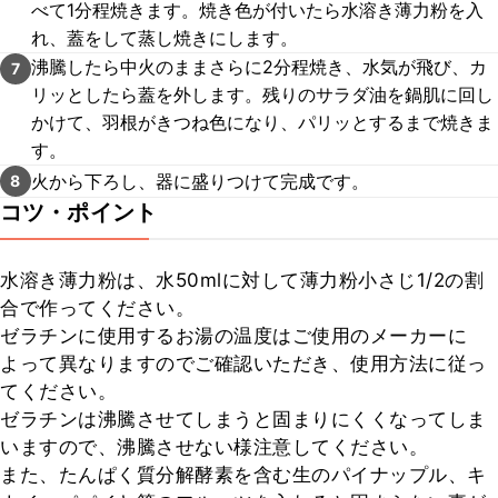
べて1分程焼きます。焼き色が付いたら水溶き薄力粉を入
れ、蓋をして蒸し焼きにします。
沸騰したら中火のままさらに2分程焼き、水気が飛び、カ
7
リッとしたら蓋を外します。残りのサラダ油を鍋肌に回し
かけて、羽根がきつね色になり、パリッとするまで焼きま
す。
火から下ろし、器に盛りつけて完成です。
8
コツ・ポイント
水溶き薄力粉は、水50mlに対して薄力粉小さじ1/2の割
合で作ってください。

ゼラチンに使用するお湯の温度はご使用のメーカーに
よって異なりますのでご確認いただき、使用方法に従っ
てください。

ゼラチンは沸騰させてしまうと固まりにくくなってしま
いますので、沸騰させない様注意してください。

また、たんぱく質分解酵素を含む生のパイナップル、キ