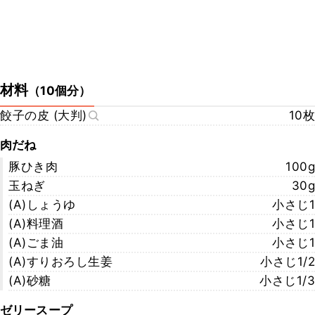
材料
（
10個分
）
餃子の皮 (大判)
10枚
肉だね
豚ひき肉
100g
玉ねぎ
30g
(A)しょうゆ
小さじ1
(A)料理酒
小さじ1
(A)ごま油
小さじ1
(A)すりおろし生姜
小さじ1/2
(A)砂糖
小さじ1/3
ゼリースープ