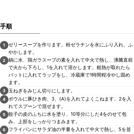
手順
ゼリースープを作ります。粉ゼラチンを水にふり入れ、ふ
1
やかします。
鍋に水、鶏ガラスープの素を入れて中火で熱し、沸騰直前
2
で火から下ろし、1を入れて溶かします。粗熱が取れたら
バットに入れてラップをし、冷蔵庫で1時間程冷やし固め
ます。
玉ねぎをみじん切りにします。
3
ボウルに豚ひき肉、3、(A)を入れてよくこねます。2を入
4
れてスプーンで混ぜます。
餃子の皮のふちに水を塗り、10等分にした4をのせて包
5
み、上部をしっかりつまみます。
フライパンにサラダ油の半量を入れて中火で熱し、5を並
6