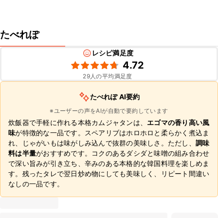
たべれぽ
レシピ満足度
4.72
29
人の平均満足度
たべれぽ AI要約
※ユーザーの声をAIが自動で要約しています
炊飯器で手軽に作れる本格カムジャタンは、
エゴマの香り高い風
味
が特徴的な一品です。スペアリブはホロホロと柔らかく煮込ま
れ、じゃがいもは味がしみ込んで抜群の美味しさ。ただし、
調味
料は半量
がおすすめです。コクのあるダシダと味噌の組み合わせ
で深い旨みが引き立ち、辛みのある本格的な韓国料理を楽しめま
す。残ったタレで翌日炒め物にしても美味しく、リピート間違い
なしの一品です。