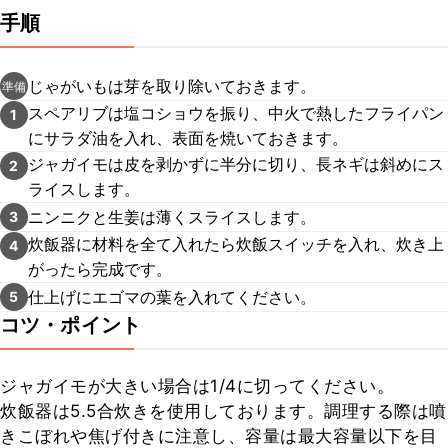
手順
じゃがいもは芽を取り除いておきます。
準備
スペアリブは塩コショウを振り、中火で熱したフライパン
1
にサラダ油を入れ、表面を焼いておきます。
ジャガイモは皮を剥かずに半分に切り、長ネギは斜めにス
2
ライスします。
ニンニクと生姜は薄くスライスします。
3
炊飯器に材料を全て入れたら炊飯スイッチを入れ、炊き上
4
がったら完成です。
仕上げにエゴマの葉を入れてください。
5
コツ・ポイント
ジャガイモが大きい場合は1/4に切ってください。

炊飯器は5.5合炊きを使用しております。調理する際は噴
きこぼれや焦げ付きに注意し、容量は最大容量以下を目