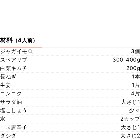
材料
（
4人前
）
ジャガイモ
3個
スペアリブ
300-400g
白菜キムチ
200g
長ねぎ
1本
生姜
1片
ニンニク
4片
サラダ油
大さじ1
塩こしょう
少々
水
2カップ
一味唐辛子
大さじ1
ダシダ
大さじ2