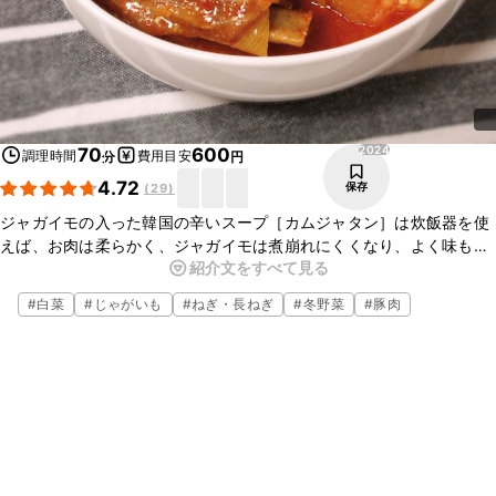
2024
70
600
調理時間
費用目安
分
円
4.72
保存
(
29
)
ジャガイモの入った韓国の辛いスープ［カムジャタン］は炊飯器を使
えば、お肉は柔らかく、ジャガイモは煮崩れにくくなり、よく味も染
紹介文をすべて見る
みて、簡単に美味しく仕上がります。
生姜や唐辛子が入っているので、寒い日に体が温まるスープです。
#
白菜
#
じゃがいも
#
ねぎ・長ねぎ
#
冬野菜
#
豚肉