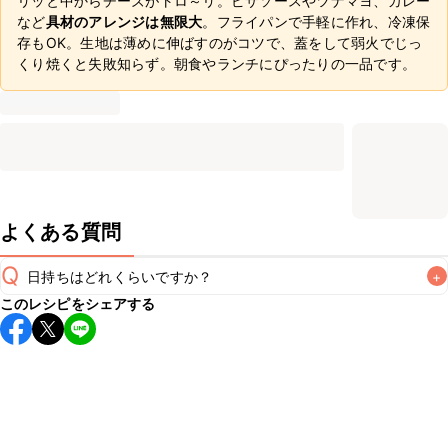
リッと中からチーズがトロ～リ。ピザソースやツナマヨ、カレー
など
具材のアレンジは無限大
。フライパンで手軽に作れ、冷凍保
存もOK。生地は薄めに伸ばすのがコツで、蓋をして弱火でじっ
くり焼くと失敗知らず。朝食やランチにぴったりの一品です。
よくある質問
Q
日持ちはどれくらいですか？
+
このレシピをシェアする
保存期間は冷蔵で当日中が目安です。なるべくお早めにお召
し上がりください。

A
※日持ちは目安です。
こちら
の注意事項をご確認の上、正し