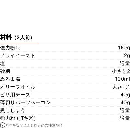
材料
（
2人前
）
強力粉
150g
ドライイースト
2g
塩
適量
砂糖
小さじ2
ぬるま湯
100ml
オリーブオイル
大さじ1
ピザ用チーズ
40g
薄切りハーフベーコン
40g
黒こしょう
適量
強力粉 (打ち粉)
適量
料理を安全に楽しむための注意事項