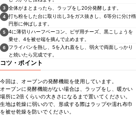
全体がまとまったら、ラップをし20分発酵します。
3
打ち粉をした台に取り出し3をガス抜きし、6等分に分け楕
4
円形に伸ばします。
4に薄切りハーフベーコン、ピザ用チーズ、黒こしょうを
5
乗せ、4を被せ端を摘んで止めます。
フライパンを熱し、5を入れ蓋をし、弱火で両面しっかり
6
と焼いたら完成です。
コツ・ポイント
今回は、オーブンの発酵機能を使用しています。

オーブンに発酵機能がない場合は、ラップをし、暖かい
場所に2倍くらいの大きさになるまで置いてください。

生地は乾燥に弱いので、形成する際はラップや濡れ布巾
を被せ乾燥を防いでください。