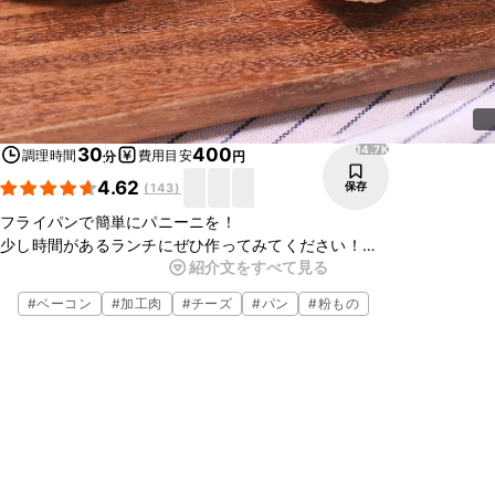
14.7K
30
400
調理時間
費用目安
分
円
4.62
保存
(
143
)
フライパンで簡単にパニーニを！
少し時間があるランチにぜひ作ってみてください！
紹介文をすべて見る
中に入れる材料はお好みで変えてくださいね。
自宅で熱々の出来立てパニーニが作れます！
#
ベーコン
#
加工肉
#
チーズ
#
パン
#
粉もの
フライパンで焼けるのでお手軽に作れちゃいます。