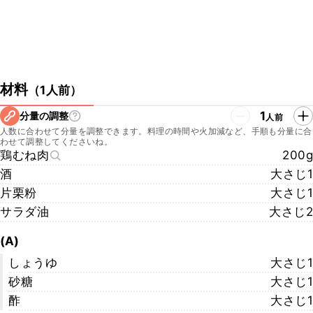
材料
（
1人前
）
1
分量の調整
人前
人数に合わせて分量を調整できます。料理の時間や火加減など、手順も分量に合
わせて調整してくださいね。
鶏むね肉
200g
酒
大さじ1
片栗粉
大さじ1
サラダ油
大さじ2
(A)
しょうゆ
大さじ1
砂糖
大さじ1
酢
大さじ1