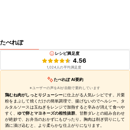
たべれぽ
レシピ満足度
4.56
1,024
人の平均満足度
たべれぽ AI要約
※ユーザーの声をAIが自動で要約しています
鶏むね肉がしっとりジューシー
に仕上がる人気レシピです。片栗
粉をまぶして焼くだけの簡単調理で、揚げないのでヘルシー。タ
ルタルソースは玉ねぎをレンジで加熱すると辛みが消えて食べや
すく、
ゆで卵とマヨネーズの相性抜群
。甘酢ダレとの組み合わせ
が絶妙で、お弁当のおかずにもぴったり。胸肉は削ぎ切りにして
酒に漬け込むと、より柔らかな仕上がりになります。