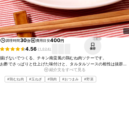
55.9K
30
400
調理時間
費用目安
分
円
4.56
保存
(
1,024
)
揚げないでつくる、チキン南蛮風の鶏むね肉ソテーです。
お酢でさっぱりと仕上げた味付けと、タルタルソースの相性は抜群で
紹介文をすべて見る
す。
今回は鶏むね肉を使用していますが、鶏もも肉ではジューシーに仕上
#
鶏むね肉
#
玉ねぎ
#
鶏肉
#
おつまみ
#
野菜
がり、美味しくお召し上がりいただけるので、そちらもオススメで
す。