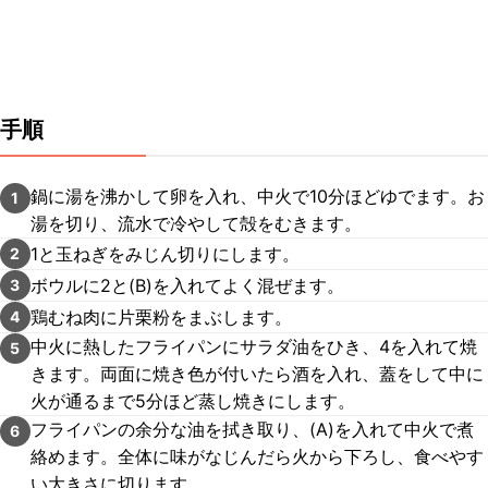
手順
鍋に湯を沸かして卵を入れ、中火で10分ほどゆでます。お
1
湯を切り、流水で冷やして殻をむきます。
1と玉ねぎをみじん切りにします。
2
ボウルに2と(B)を入れてよく混ぜます。
3
鶏むね肉に片栗粉をまぶします。
4
中火に熱したフライパンにサラダ油をひき、4を入れて焼
5
きます。両面に焼き色が付いたら酒を入れ、蓋をして中に
火が通るまで5分ほど蒸し焼きにします。
フライパンの余分な油を拭き取り、(A)を入れて中火で煮
6
絡めます。全体に味がなじんだら火から下ろし、食べやす
い大きさに切ります。