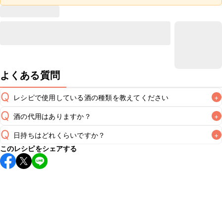
よくある質問
Q
レシピで使用している酒の種類を教えてください
+
Q
酒の代用はありますか？
+
A
Q
日持ちはどれくらいですか？
+
A
このレシピをシェアする
保存期間は冷蔵で当日中が目安です。なるべくお早めにお召
し上がりください。

A
※日持ちは目安です。
こちら
の注意事項をご確認の上、正し