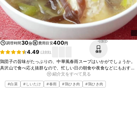
23.3K
30
400
調理時間
費用目安
分
円
4.49
保存
(
399
)
鶏団子の旨味がたっぷりの、中華風春雨スープはいかがでしょうか。
具沢山で食べ応え抜群なので、忙しい日の朝食や夜食などにもおすす
紹介文をすべて見る
めです。冷蔵庫の残り物でも簡単に作れるので、是非作ってみてくだ
さいね。
#
白菜
#
しいたけ
#
春雨
#
鶏ひき肉
#
鶏ひき肉