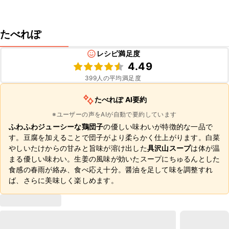
たべれぽ
レシピ満足度
4.49
399
人の平均満足度
たべれぽ AI要約
※ユーザーの声をAIが自動で要約しています
ふわふわジューシーな鶏団子
の優しい味わいが特徴的な一品で
す。豆腐を加えることで団子がより柔らかく仕上がります。白菜
やしいたけからの甘みと旨味が溶け出した
具沢山スープ
は体が温
まる優しい味わい。生姜の風味が効いたスープにちゅるんとした
食感の春雨が絡み、食べ応え十分。醤油を足して味を調整すれ
ば、さらに美味しく楽しめます。