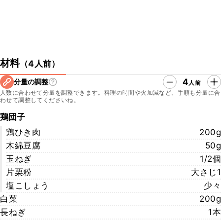
材料
（
4人前
）
4
分量の調整
人前
人数に合わせて分量を調整できます。料理の時間や火加減など、手順も分量に合
わせて調整してくださいね。
鶏団子
鶏ひき肉
200g
木綿豆腐
50g
玉ねぎ
1/2個
片栗粉
大さじ1
塩こしょう
少々
白菜
200g
長ねぎ
1本