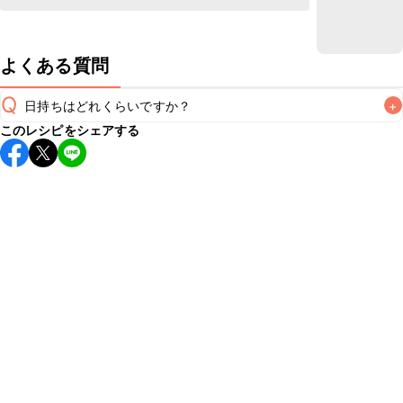
よくある質問
Q
日持ちはどれくらいですか？
+
このレシピをシェアする
こちらのレシピは出来たてをお召し上がりいただくことをお
すすめします。

A
※日持ちは目安です。
こちら
の注意事項をご確認の上、正し