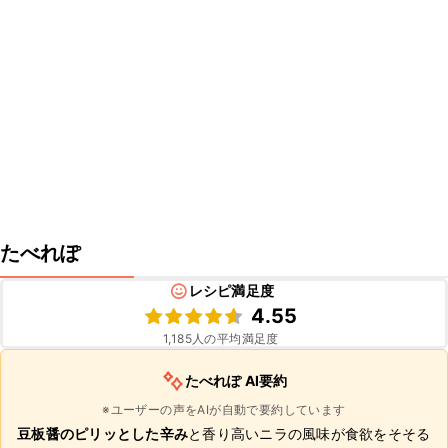
たべれぽ
レシピ満足度
4.55
1,185
人の平均満足度
たべれぽ AI要約
※ユーザーの声をAIが自動で要約しています
豆板醤のピリッとした辛み
と香り高いニラの風味が食欲をそそる