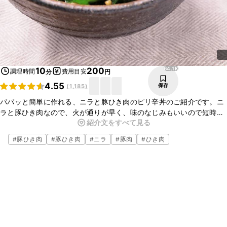
64.1K
10
200
調理時間
費用目安
分
円
4.55
保存
(
1,185
)
パパッと簡単に作れる、ニラと豚ひき肉のピリ辛丼のご紹介です。ニ
ラと豚ひき肉なので、火が通りが早く、味のなじみもいいので短時間
紹介文をすべて見る
で作れます。ピリ辛の味付けでごはんがどんどん進みますよ。ぜひお
試しくださいね。
#
豚ひき肉
#
豚ひき肉
#
ニラ
#
豚肉
#
ひき肉