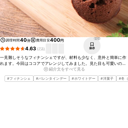
6128
40
400
調理時間
費用目安
分
円
4.63
保存
(
72
)
一見難しそうなフィナンシェですが、材料も少なく、意外と簡単に作
れます。今回はココアでアレンジしてみました。見た目も可愛いので
紹介文をすべて見る
プレゼントにするにもぴったりですよ。本日のおやつに是非作ってみ
てくださいね。
#
フィナンシェ
#
バレンタインデー
#
ホワイトデー
#
洋菓子
#
冬（