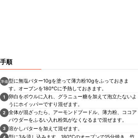
手順
型に無塩バター10gを塗って薄力粉10gをふっておきま
準備
す。オーブンを180℃に予熱しておきます。
卵白をボウルに入れ、グラニュー糖を加えて泡立たないよ
1
うにホイッパーですり混ぜます。
全体が混ざったら、アーモンドプードル、薄力粉、ココア
2
パウダーをふるい入れ粉気がなくなるまで混ぜます。
溶かしバターを加えて混ぜます。
3
型に3を流し込みます。180℃のオーブンで15分焼き、竹
4