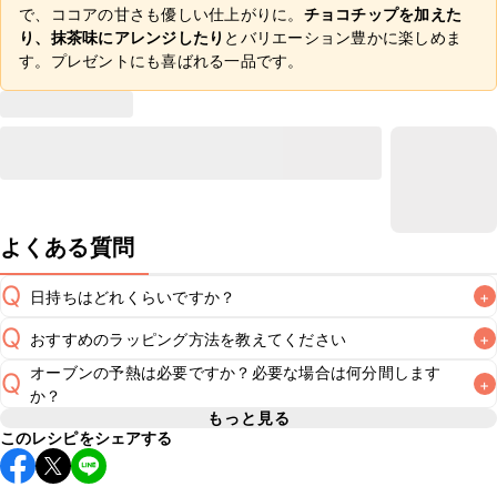
で、ココアの甘さも優しい仕上がりに。
チョコチップを加えた
り、抹茶味にアレンジしたり
とバリエーション豊かに楽しめま
す。プレゼントにも喜ばれる一品です。
よくある質問
Q
日持ちはどれくらいですか？
+
Q
おすすめのラッピング方法を教えてください
+
常温保存で2~3日が目安です。なるべくお早めにお召し上が
A
オーブンの予熱は必要ですか？必要な場合は何分間します
Q
+
こちら
でラッピング方法をご紹介しています。お好みのラッ
A
か？
もっと見る
このレシピをシェアする
レシピでは180℃に予熱したオーブンで焼き上げています。
オーブンに予熱機能がある場合はそちらを使用してくださ
A
い。予熱機能がない場合はレシピの温度に設定し、10分程空