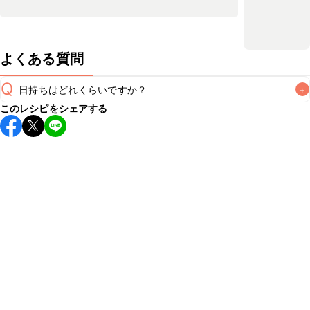
よくある質問
Q
日持ちはどれくらいですか？
+
このレシピをシェアする
保存期間は冷蔵で翌日中が目安です。なるべくお早めにお召
し上がりください。

A
※日持ちは目安です。
こちら
の注意事項をご確認の上、正し