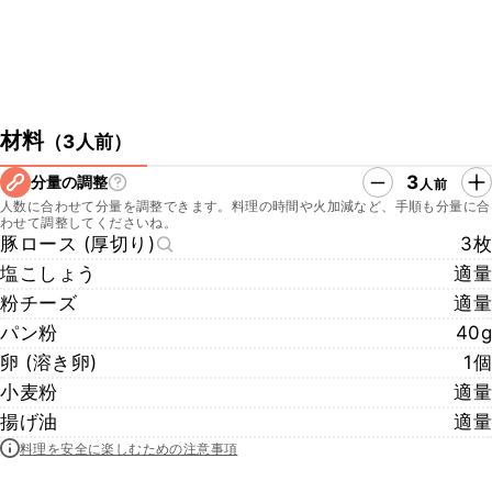
材料
（
3人前
）
3
分量の調整
人前
人数に合わせて分量を調整できます。料理の時間や火加減など、手順も分量に合
わせて調整してくださいね。
豚ロース (厚切り)
3枚
塩こしょう
適量
粉チーズ
適量
パン粉
40g
卵 (溶き卵)
1個
小麦粉
適量
揚げ油
適量
料理を安全に楽しむための注意事項