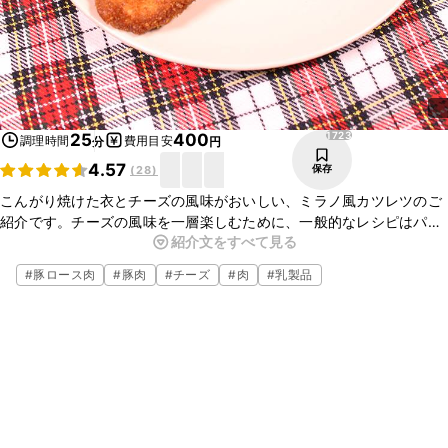
1723
25
400
調理時間
費用目安
分
円
4.57
保存
(
28
)
こんがり焼けた衣とチーズの風味がおいしい、ミラノ風カツレツのご
紹介です。チーズの風味を一層楽しむために、一般的なレシピはパン
紹介文をすべて見る
粉とチーズを混ぜますが、このレシピではチーズを直接お肉にまぶ
し、なじませています。ぜひお試しください！
#
豚ロース肉
#
豚肉
#
チーズ
#
肉
#
乳製品