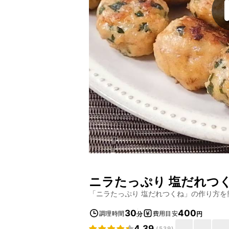
ニラたっぷり 塩だれつ
「
ニラたっぷり 塩だれつくね
」の作り方を
30
400
調理時間
費用目安
分
円
4.39
(
539
)