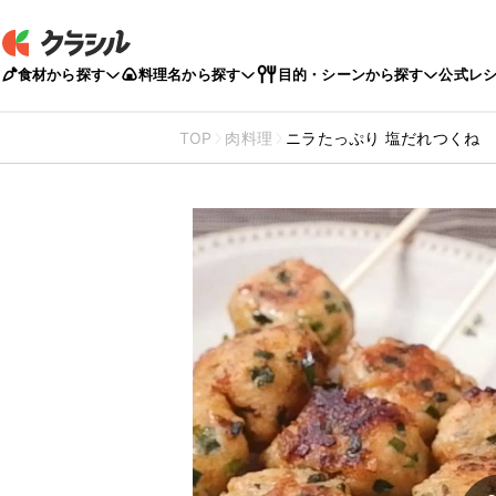
食材から探す
料理名から探す
目的・シーンから探す
公式レ
TOP
肉料理
ニラたっぷり 塩だれつくね