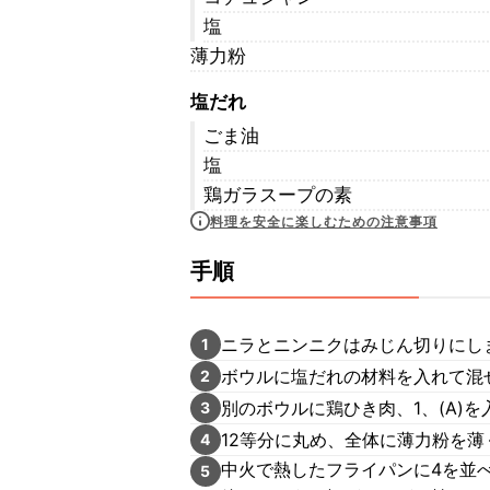
塩
薄力粉
塩だれ
ごま油
塩
鶏ガラスープの素
料理を安全に楽しむための注意事項
手順
ニラとニンニクはみじん切りにし
1
ボウルに塩だれの材料を入れて混
2
別のボウルに鶏ひき肉、1、(A)
3
12等分に丸め、全体に薄力粉を薄
4
中火で熱したフライパンに4を並
5