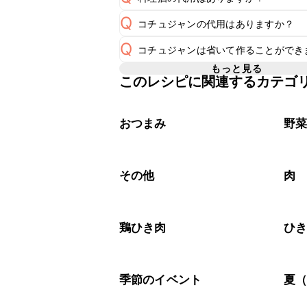
Q
コチュジャンの代用はありますか？
A
Q
コチュジャンは省いて作ることができ
A
コチュジャンの代用は
こちら
もっと見る
このレシピに関連するカテゴ
使用量が少ない場合は省いてもお作り
A
省くと味がぼやける可能性があるため
おつまみ
野
その他
肉
鶏ひき肉
ひ
季節のイベント
夏（