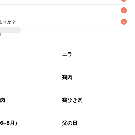
+
ますか？
+
リ
いただけますが、メインの味付けとして使用している場合は
、 
こちら
 の食材で味を調えて仕上げることをおすすめいたし
菜
ニラ
鶏肉
き肉
鶏ひき肉
6–8月）
父の日