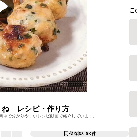
こ
くね
レシピ・作り方
簡単で分かりやすいレシピ動画で紹介しています。
保存
63.0K
件