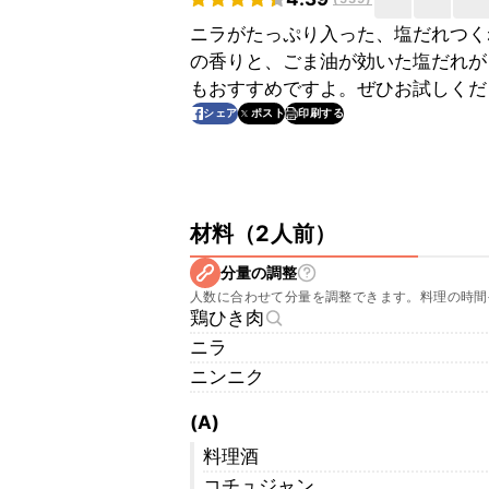
ニラがたっぷり入った、塩だれつく
の香りと、ごま油が効いた塩だれが
もおすすめですよ。ぜひお試しくだ
印刷する
シェア
ポスト
材料
（
2人前
）
分量の調整
人数に合わせて分量を調整できます。料理の時間
鶏ひき肉
ニラ
ニンニク
(A)
料理酒
コチュジャン