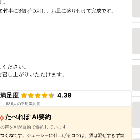
す。
て竹串に3個ずつ刺し、お皿に盛り付けて完成です。
ください。

お召し上がりいただけます。
ピ満足度
4.39
539
人の平均満足度
たべれぽ AI要約
ーの声をAIが自動で要約しています
つくね
です。ジューシーに仕上げるコツは、酒は混ぜすぎず焼