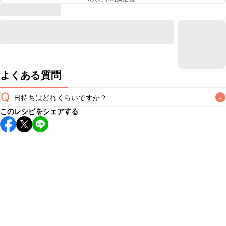
よくある質問
Q
日持ちはどれくらいですか？
+
このレシピをシェアする
こちらのレシピは出来たてをお召し上がりいただくことをお
すすめします。

A
※日持ちは目安です。
こちら
の注意事項をご確認の上、正し