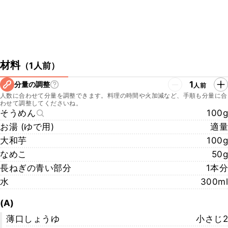
材料
（
1人前
）
1
分量の調整
人前
人数に合わせて分量を調整できます。料理の時間や火加減など、手順も分量に合
わせて調整してくださいね。
そうめん
100g
お湯 (ゆで用)
適量
大和芋
100g
なめこ
50g
長ねぎの青い部分
1本分
水
300ml
(A)
薄口しょうゆ
小さじ2