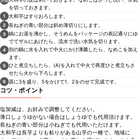
準備
を切っておきます。
大和芋はすりおろします。
1
長ねぎの青い部分は斜め薄切りにします。
2
鍋にお湯を沸かし、そうめんをパッケージの表記通りにゆ
3
でてザルにあげたら、流水で洗い水気を切ります。
別の鍋に水を入れて中火にかけ沸騰したら、なめこを加え
4
ます。
ひと煮立ちしたら、(A)を入れて中火で再度ひと煮立ちさ
5
せたら火から下ろします。
器に3を盛り、5をかけて1、2をのせて完成です。
6
コツ・ポイント
塩加減は、お好みで調整してください。

薄口しょうゆがない場合はしょうゆでも代用頂けます。

長ねぎの青い部分は小ねぎでも代用いただけます。

大和芋は長芋よりも粘りがある山芋の一種で、地域に