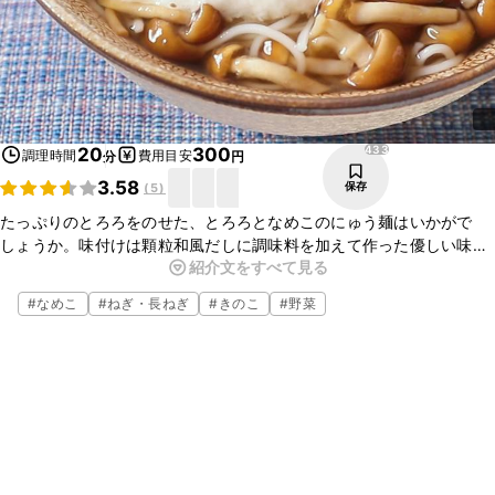
433
20
300
調理時間
費用目安
分
円
3.58
保存
(
5
)
たっぷりのとろろをのせた、とろろとなめこのにゅう麺はいかがで
しょうか。味付けは顆粒和風だしに調味料を加えて作った優しい味わ
紹介文をすべて見る
いのにゅう麺です。寒い日や体調が優れない時におすすめの一品で
す。ぜひお試しくださいね。
#
なめこ
#
ねぎ・長ねぎ
#
きのこ
#
野菜