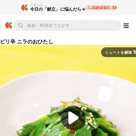
クラシル
無料アプリで開く
今日の「献立」に悩んだら→
ピリ辛 ニラのおひたし
ミュートを解除