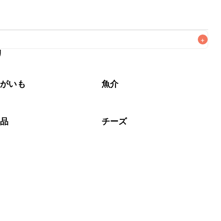
+
リ
なるべくお早めにお召し上がりください。

ゃがいも
魚介
製品
チーズ