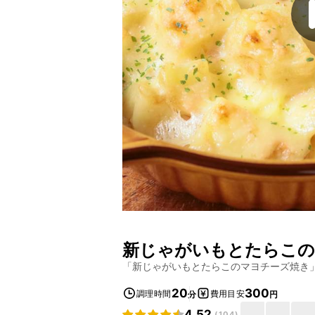
新じゃがいもとたらこの
「
新じゃがいもとたらこのマヨチーズ焼き
20
300
調理時間
費用目安
分
円
4.52
(
104
)