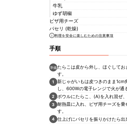
牛乳
ゆず胡椒
ピザ用チーズ
パセリ (乾燥)
料理を安全に楽しむための注意事項
手順
たらこは皮から外し、ほぐしてお
準備
す。
新じゃがいもは皮つきのまま1c
1
し、600Wの電子レンジで火が通
ボウルにたらこ、(A)を入れ混ぜ
2
耐熱皿に入れ、ピザ用チーズを乗
3
す。
仕上げにパセリを振りかけたら出
4