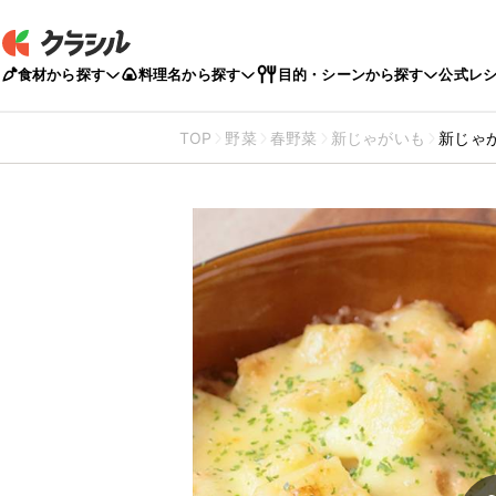
食材から探す
料理名から探す
目的・シーンから探す
公式レ
TOP
野菜
春野菜
新じゃがいも
新じゃ