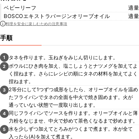
ベビーリーフ
適量
BOSCOエキストラバージンオリーブオイル
適量
料理を安全に楽しむための注意事項
手順
タネを作ります。玉ねぎをみじん切りにします。
1
ボウルにひき肉を加え、塩こしょうとナツメグを加えてよ
2
く捏ねます。さらにレシピの順にタネの材料を加えてよく
捏ねます。
2等分にして1つずつ成形をしたら、オリーブオイルを温め
3
たフライパンでタネの全面を中火で焼き固めます。火が
通っていない状態で一度取り出します。
同じフライパンでソースを作ります。オリーブオイルと薄
4
力粉をなじませ、中火で炒めて茶色くなるまで炒めます。
水を少しずつ加えてとろみがつくまで煮ます。水が全て
5
入ったら(A)を加えて煮ます。