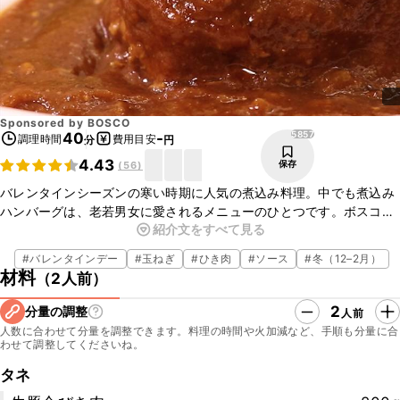
Sponsored by
BOSCO
5857
40
-
調理時間
費用目安
分
円
4.43
保存
(
56
)
バレンタインシーズンの寒い時期に人気の煮込み料理。中でも煮込み
ハンバーグは、老若男女に愛されるメニューのひとつです。ボスコの
紹介文をすべて見る
オリーブオイルをソースとタネの両方に贅沢に使用して、香りよく
ふっくらと仕上げます。
#
バレンタインデー
#
玉ねぎ
#
ひき肉
#
ソース
#
冬（12–2月）
材料
（
2人前
）
2
分量の調整
人前
人数に合わせて分量を調整できます。料理の時間や火加減など、手順も分量に合
わせて調整してくださいね。
タネ