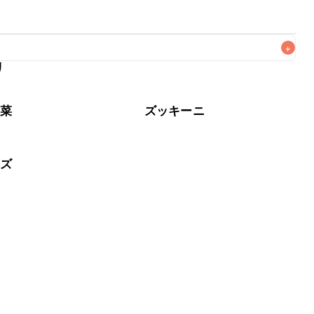
+
リ
なるべくお早めにお召し上がりください。

野菜
ズッキーニ
ーズ