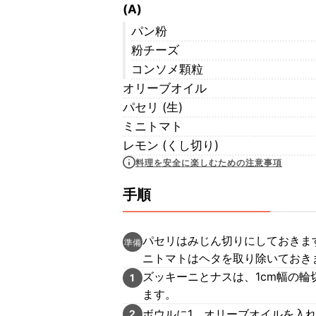
(A)
パン粉
粉チーズ
コンソメ顆粒
オリーブオイル
パセリ (生)
ミニトマト
レモン (くし切り)
料理を安全に楽しむための注意事項
手順
パセリはみじん切りにしておきま
準備
ニトマトはヘタを取り除いておき
ズッキーニとナスは、1cm幅の輪
1
ます。
ボウルに1、オリーブオイルを入
2