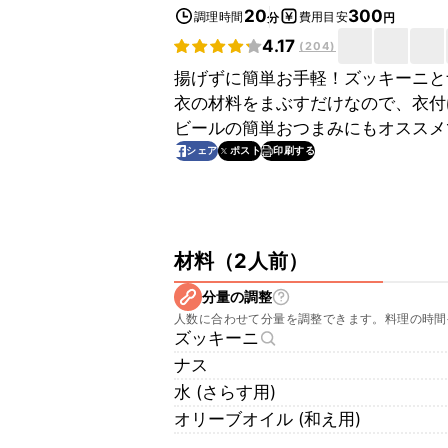
20
300
調理時間
費用目安
分
円
4.17
(
204
)
揚げずに簡単お手軽！ズッキーニと
衣の材料をまぶすだけなので、衣付
ビールの簡単おつまみにもオススメ
印刷する
シェア
ポスト
材料
（
2人前
）
分量の調整
人数に合わせて分量を調整できます。料理の時間
ズッキーニ
ナス
水 (さらす用)
オリーブオイル (和え用)