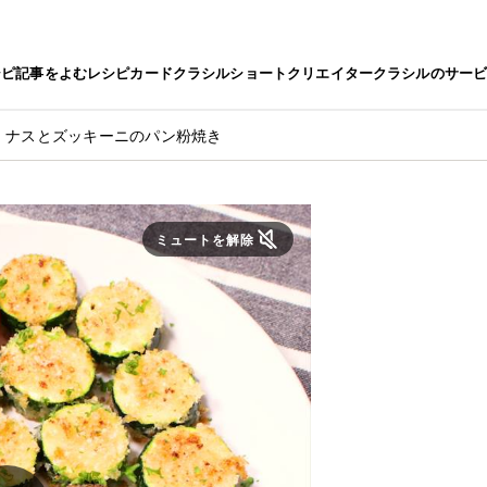
シピ
記事をよむ
レシピカード
クラシルショート
クリエイター
クラシルのサー
！ナスとズッキーニのパン粉焼き
ミュートを解除