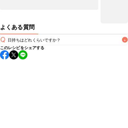
よくある質問
Q
日持ちはどれくらいですか？
+
このレシピをシェアする
保存期間は冷蔵で当日中が目安です。なるべくお早めにお召
し上がりください。

A
※日持ちは目安です。
こちら
の注意事項をご確認の上、正し