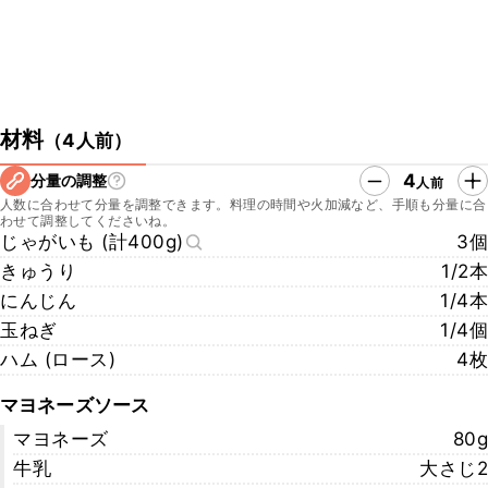
材料
（
4人前
）
4
分量の調整
人前
人数に合わせて分量を調整できます。料理の時間や火加減など、手順も分量に合
わせて調整してくださいね。
じゃがいも (計400g)
3個
きゅうり
1/2本
にんじん
1/4本
玉ねぎ
1/4個
ハム (ロース)
4枚
マヨネーズソース
マヨネーズ
80g
牛乳
大さじ2