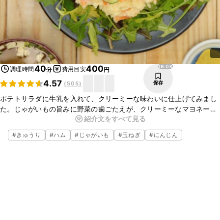
19.0K
40
400
調理時間
費用目安
分
円
4.57
保存
(
505
)
ポテトサラダに牛乳を入れて、クリーミーな味わいに仕上げてみまし
た。じゃがいもの旨みに野菜の歯ごたえが、クリーミーなマヨネーズ
紹介文をすべて見る
とよく合います。アクセントにコンソメを入れてコクが更に増しま
す。火を使わず電子レンジで作れますので、初心者の方にもおすすめ
#
きゅうり
#
ハム
#
じゃがいも
#
玉ねぎ
#
にんじん
です。ぜひお試しくださいね。