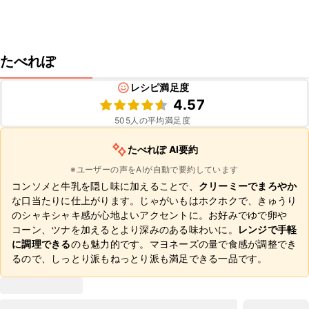
たべれぽ
レシピ満足度
4.57
505
人の平均満足度
たべれぽ AI要約
※ユーザーの声をAIが自動で要約しています
コンソメと牛乳を隠し味に加えることで、
クリーミーでまろやか
な口当たりに仕上がります。じゃがいもはホクホクで、きゅうり
のシャキシャキ感が心地よいアクセントに。お好みでゆで卵や
コーン、ツナを加えるとより深みのある味わいに。
レンジで手軽
に調理できる
のも魅力的です。マヨネーズの量で食感が調整でき
るので、しっとり派もねっとり派も満足できる一品です。