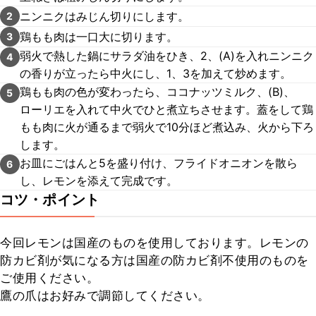
ニンニクはみじん切りにします。
2
鶏もも肉は一口大に切ります。
3
弱火で熱した鍋にサラダ油をひき、2、(A)を入れニンニク
4
の香りが立ったら中火にし、1、3を加えて炒めます。
鶏もも肉の色が変わったら、ココナッツミルク、(B)、
5
ローリエを入れて中火でひと煮立ちさせます。蓋をして鶏
もも肉に火が通るまで弱火で10分ほど煮込み、火から下ろ
します。
お皿にごはんと5を盛り付け、フライドオニオンを散ら
6
し、レモンを添えて完成です。
コツ・ポイント
今回レモンは国産のものを使用しております。レモンの
防カビ剤が気になる方は国産の防カビ剤不使用のものを
ご使用ください。

鷹の爪はお好みで調節してください。