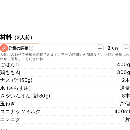
材料
（
2人前
）
2
分量の調整
人前
人数に合わせて分量を調整できます。料理の時間や火加減など、手順も分量に合
わせて調整してくださいね。
ごはん
400g
鶏もも肉
300g
ナス (計150g)
2本
水 (さらす用)
適量
さやいんげん (計80g)
8本
玉ねぎ
1/2個
ココナッツミルク
400ml
ニンニク
1片