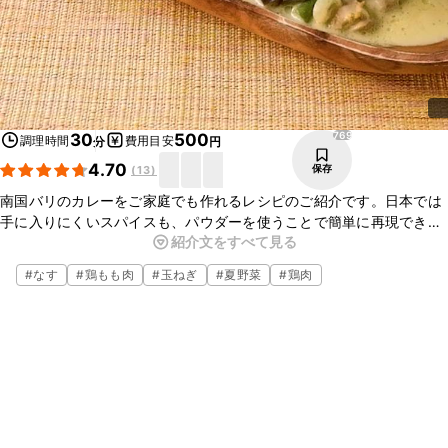
769
30
500
調理時間
費用目安
分
円
4.70
保存
(
13
)
南国バリのカレーをご家庭でも作れるレシピのご紹介です。日本では
手に入りにくいスパイスも、パウダーを使うことで簡単に再現できま
紹介文をすべて見る
す。いつもとは違うカレーが食べたいときにもぴったりです。ぜひお
試しください。
#
なす
#
鶏もも肉
#
玉ねぎ
#
夏野菜
#
鶏肉