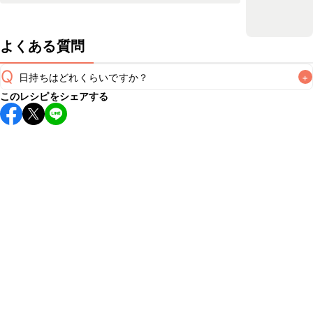
よくある質問
Q
日持ちはどれくらいですか？
+
このレシピをシェアする
保存期間は冷蔵で翌日中が目安です。なるべくお早めにお召
し上がりください。

A
※日持ちは目安です。
こちら
の注意事項をご確認の上、正し