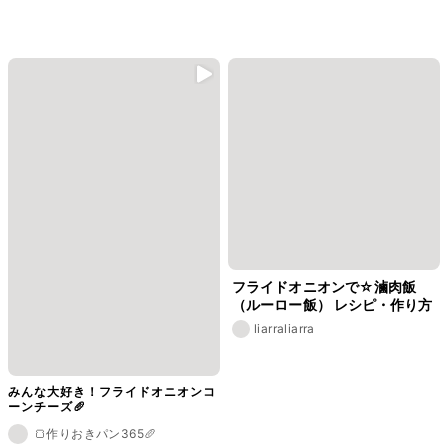
フライドオニオンで☆滷肉飯
（ルーロー飯） レシピ・作り方
liarraliarra
みんな大好き！フライドオニオンコ
ーンチーズ🥖
🍞作りおきパン365🥖