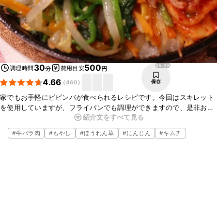
35.3K
30
500
調理時間
費用目安
分
円
4.66
保存
(
460
)
家でもお手軽にビビンバが食べられるレシピです。今回はスキレット
を使用していますが、フライパンでも調理ができますので、是非お試
紹介文をすべて見る
しください。ナムルも簡単にできるので、食べたい時にすぐに食べら
れる一品ですよ。召し上がる時、とても熱くなるので火傷にお気をつ
#
牛バラ肉
#
もやし
#
ほうれん草
#
にんじん
#
キムチ
けくださいね。