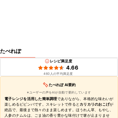
たべれぽ
レシピ満足度
4.66
460
人の平均満足度
たべれぽ AI要約
※ユーザーの声をAIが自動で要約しています
電子レンジを活用した簡単調理
でありながら、本格的な味わいが
楽しめるビビンバです。スキレットで作ると
カリカリのおこげ
が
絶品で、最後まで熱々のまま楽しめます。ほうれん草、もやし、
人参のナムルは、ごま油の香り豊かな味付けで箸が止まりませ