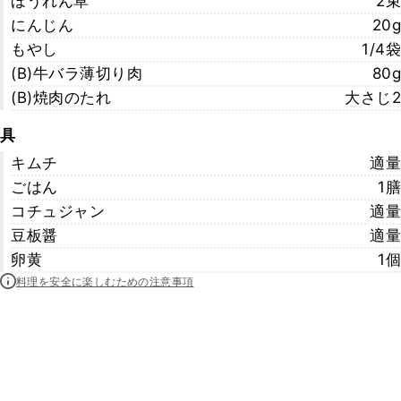
ほうれん草
2束
にんじん
20g
もやし
1/4袋
(B)牛バラ薄切り肉
80g
(B)焼肉のたれ
大さじ2
具
キムチ
適量
ごはん
1膳
コチュジャン
適量
豆板醤
適量
卵黄
1個
料理を安全に楽しむための注意事項