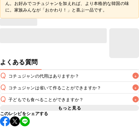
ん。お好みでコチュジャンを加えれば、より本格的な韓国の味
に。家族みんなが「おかわり！」と喜ぶ一品です。
よくある質問
Q
コチュジャンの代用はありますか？
+
Q
コチュジャンは省いて作ることができますか？
+
A
コチュジャンの代用は
こちら
Q
子どもでも食べることができますか？
+
使用量が少ない場合は省いてもお作りいただけますが、メイ
ンの味付けとして使用している場合は省くと味がぼやける可
もっと見る
A
このレシピをシェアする
コチュジャンは甘辛い風味が特徴の食材なため、お子様や辛
能性があるため、 
こちら
 の食材で味を調えて仕上げること
い味付けが苦手な方は風味や刺激を強く感じる可能性がござ
います。使用する食材や味付けにつきましては普段のお子様
A
の食事内容にあわせて変更し、ご家庭でお召し上がりいただ